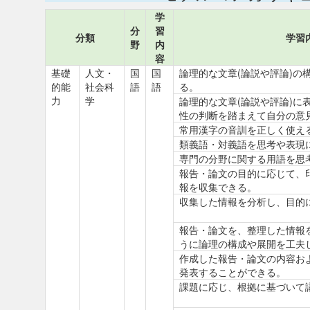
学
分
習
分類
学習
野
内
容
基礎
人文・
国
国
論理的な文章(論説や評論)の
的能
社会科
語
語
る。
力
学
論理的な文章(論説や評論)に
性の判断を踏まえて自分の意
常用漢字の音訓を正しく使え
類義語・対義語を思考や表現
専門の分野に関する用語を思
報告・論文の目的に応じて、
報を収集できる。
収集した情報を分析し、目的
報告・論文を、整理した情報
うに論理の構成や展開を工夫
作成した報告・論文の内容お
発表することができる。
課題に応じ、根拠に基づいて