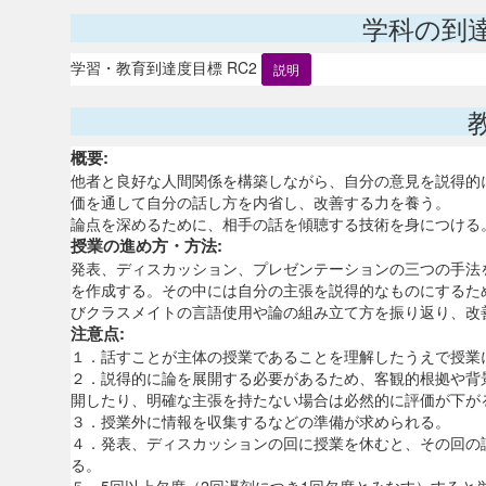
学科の到
学習・教育到達度目標 RC2
説明
概要:
他者と良好な人間関係を構築しながら、自分の意見を説得的
価を通して自分の話し方を内省し、改善する力を養う。
論点を深めるために、相手の話を傾聴する技術を身につける
授業の進め方・方法:
発表、ディスカッション、プレゼンテーションの三つの手法
を作成する。その中には自分の主張を説得的なものにするた
びクラスメイトの言語使用や論の組み立て方を振り返り、
注意点:
１．話すことが主体の授業であることを理解したうえで授業
２．説得的に論を展開する必要があるため、客観的根拠や背
開したり、明確な主張を持たない場合は必然的に評価が下が
３．授業外に情報を収集するなどの準備が求められる。
４．発表、ディスカッションの回に授業を休むと、その回の
る。