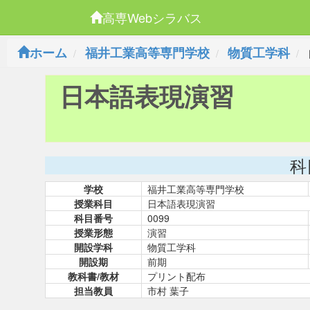
高専Webシラバス
ホーム
福井工業高等専門学校
物質工学科
日本語表現演習
科
学校
福井工業高等専門学校
授業科目
日本語表現演習
科目番号
0099
授業形態
演習
開設学科
物質工学科
開設期
前期
教科書/教材
プリント配布
担当教員
市村 葉子