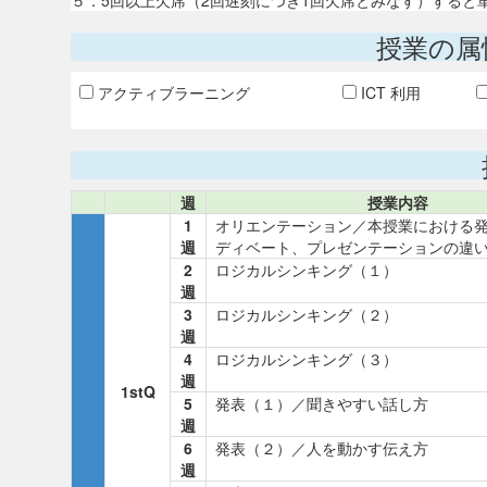
５．5回以上欠席（2回遅刻につき1回欠席とみなす）すると
授業の属
アクティブラーニング
ICT 利用
週
授業内容
1
オリエンテーション／本授業における
週
ディベート、プレゼンテーションの違
2
ロジカルシンキング（１）
週
3
ロジカルシンキング（２）
週
4
ロジカルシンキング（３）
週
1stQ
5
発表（１）／聞きやすい話し方
週
6
発表（２）／人を動かす伝え方
週