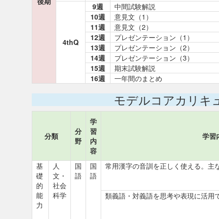
後期
9週
中間試験解説
10週
意見文（1）
11週
意見文（2）
12週
プレゼンテーション（1）
4thQ
13週
プレゼンテーション（2）
14週
プレゼンテーション（3）
15週
期末試験解説
16週
一年間のまとめ
モデルコアカリキ
学
分
習
分類
学習
野
内
容
基
人
国
国
常用漢字の音訓を正しく使える。主
礎
文・
語
語
的
社会
能
科学
類義語・対義語を思考や表現に活用
力