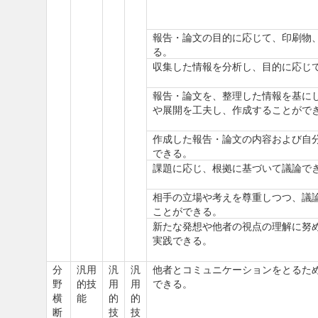
報告・論文の目的に応じて、印刷物
る。
収集した情報を分析し、目的に応じ
報告・論文を、整理した情報を基に
や展開を工夫し、作成することがで
作成した報告・論文の内容および自
できる。
課題に応じ、根拠に基づいて議論で
相手の立場や考えを尊重しつつ、議
ことができる。
新たな発想や他者の視点の理解に努
実践できる。
分
汎用
汎
汎
他者とコミュニケーションをとるた
野
的技
用
用
できる。
横
能
的
的
断
技
技