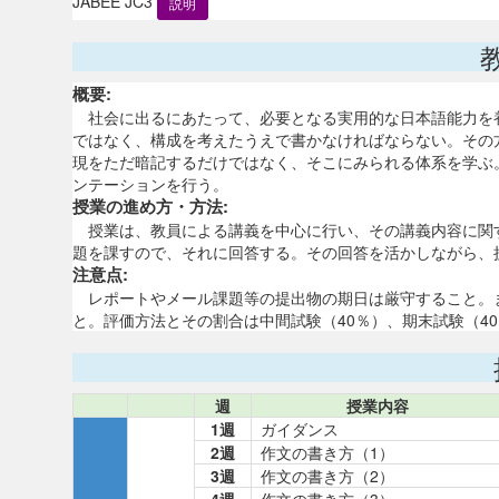
JABEE JC3
説明
概要:
社会に出るにあたって、必要となる実用的な日本語能力を
ではなく、構成を考えたうえで書かなければならない。その
現をただ暗記するだけではなく、そこにみられる体系を学ぶ
ンテーションを行う。
授業の進め方・方法:
授業は、教員による講義を中心に行い、その講義内容に関
題を課すので、それに回答する。その回答を活かしながら、
注意点:
レポートやメール課題等の提出物の期日は厳守すること。
と。評価方法とその割合は中間試験（40％）、期末試験（40
週
授業内容
1週
ガイダンス
2週
作文の書き方（1）
3週
作文の書き方（2）