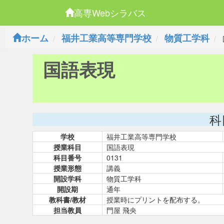
高専Webシラバス
ホーム
福井工業高等専門学校
物質工学科
国語表現
科
学校
福井工業高等専門学校
授業科目
国語表現
科目番号
0131
授業形態
講義
開設学科
物質工学科
開設期
通年
教科書/教材
授業時にプリントを配布する。
担当教員
門屋 飛央