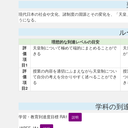
現代日本の社会や文化、諸制度の淵源とその変化を、「天皇
うになる。
ル
理想的な到達レベルの目安
評
天皇制について極めて端的にまとめることがで
天
価
きる
が
項
目1
評
授業の内容を適切にふまえながら天皇制につい
授
価
て自分の考えを分かりやすく述べることができ
つ
項
る
き
目2
学科の到
学習・教育到達度目標 RA1
説明
JABEE JA1