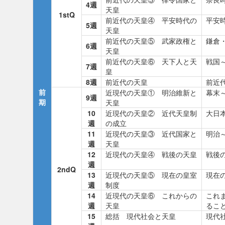
4週
天皇
1stQ
前近代の天皇④ 平安時代の
平安
5週
天皇
前近代の天皇⑤ 武家政権と
鎌倉
6週
天皇
前近代の天皇⑥ 天下人と天
戦国
7週
皇
8週
前近代の天皇
前近
前
近現代の天皇① 明治維新と
幕末
9週
期
天皇
10
近現代の天皇② 近代天皇制
大日
週
の成立
11
近現代の天皇③ 近代国家と
明治
週
天皇
12
近現代の天皇④ 戦後の天皇
戦後
週
2ndQ
13
近現代の天皇⑤ 現在の皇室
現在
週
制度
14
近現代の天皇⑥ これからの
これ
週
天皇
るこ
15
総括 現代社会と天皇
現代