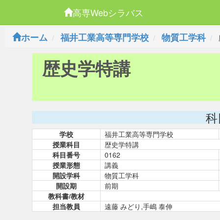
高専Webシラバス
ホーム
福井工業高等専門学校
物質工学科
歴史学特講
科
学校
福井工業高等専門学校
授業科目
歴史学特講
科目番号
0162
授業形態
講義
開設学科
物質工学科
開設期
前期
教科書/教材
担当教員
遠藤 みどり,手嶋 泰伸