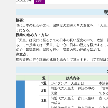
説明
概要:
現代日本の社会や文化、諸制度の淵源とその変化を、「天皇
うになる。
授業の進め方・方法:
「天皇」は現代に至るまでの日本の長い歴史の中で、政治・
る。この授業では「天皇」を中心に日本の歴史を概括するこ
式で、毎講義後に課題を行い、講義内容の理解を深める。
注意点:
毎授業後に行う課題の成績を総合して算出する。（定期試験
週
授業内容
1週
ガイダンス 天皇とは
本講
前近代の天皇① 神話の中の
『古
2週
天皇
でき
前近代の天皇② 古代天皇制
古代
3週
の成立
前近代の天皇③ 律令国家と
奈良