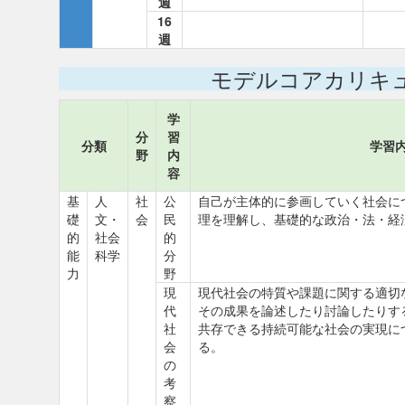
週
16
週
モデルコアカリキ
学
分
習
分類
学習
野
内
容
基
人
社
公
自己が主体的に参画していく社会に
礎
文・
会
民
理を理解し、基礎的な政治・法・経
的
社会
的
能
科学
分
力
野
現
現代社会の特質や課題に関する適切
代
その成果を論述したり討論したりす
社
共存できる持続可能な社会の実現に
会
る。
の
考
察