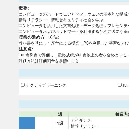
概要:
コンピュータのハードウェアとソフトウェアの基本的な構成
情報リテラシー，情報セキュリティ社会を学ぶ．
コンピュータを活用した文書処理，データ処理，プレゼンテ
コンピュータおよびネットワークを利用するために必要な基
授業の進め方・方法:
教科書を基にした座学による授業，PCを利用した演習なら
注意点:
100点満点で評価し，最終成績が60点以上の者を合格とする
評価方法は評価割合を参照のこと．
アクティブラーニング
IC
週
授業内
ガイダンス
1週
情報リテラシー