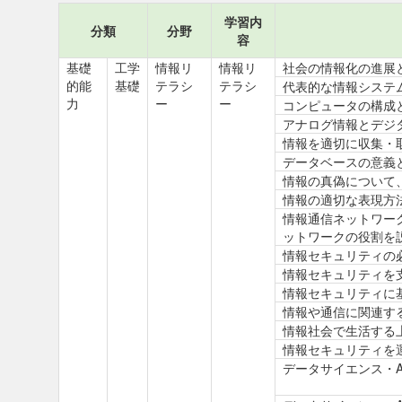
学習内
分類
分野
容
基礎
工学
情報リ
情報リ
社会の情報化の進展
的能
基礎
テラシ
テラシ
代表的な情報システ
力
ー
ー
コンピュータの構成
アナログ情報とデジ
情報を適切に収集・
データベースの意義
情報の真偽について
情報の適切な表現方
情報通信ネットワー
ットワークの役割を
情報セキュリティの
情報セキュリティを
情報セキュリティに
情報や通信に関連す
情報社会で生活する
情報セキュリティを
データサイエンス・