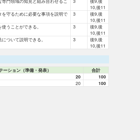
な専門領域の知見と組み合わせるこ
3
後9,後
10,後11
タを守るために必要な事項を説明で
3
後9,後
10,後11
を使うことができる。
3
後9,後
10,後11
法について説明できる。
3
後9,後
10,後11
テーション（準備・発表）
合計
20
100
20
100