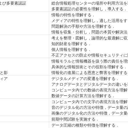
よび多要素認証
総合情報処理センターの場所や利用方法を
多要素認証の必要性を理解し，導入する．
情報の特性を理解する．
メディアの特性を理解し，適した活用をす
問題解決の手順や方法を理解する．
情報を収集・分析し，問題の本質や解決法
考えを整理・図解し，論理的な最適解に収
知的財産を理解する．
個人情報を理解する．
不正アクセスの防止や情報セキュリティに
情報モラルと情報機器を扱う際の責任を理
具体的な情報技術とその役割を理解する．
光と影
情報化の進展による恩恵と弊害を理解する
ディア
デジタルメディアの変遷を理解する．
アナログデータとデジタルデータの違いを
コンピュータ内での数値の表現方法を理解
数値データの計算方法を理解する．
コンピュータ内での文字の表現方法を理解
音のデジタル化の方法や特徴，データ量の
画像のデジタル化の方法や特徴，データ量
前期中間試験を実施する．
データ圧縮の種類や特徴を理解する．