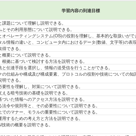
学習内容の到達目標
と課題について理解し説明できる。
ムとその利用形態について説明できる。
とオペレーティングシステム(OS)の役割を理解し、基本的な取扱いがで
タル情報の違いと、コンピュータ内におけるデータ(数値、文字等)の表
取得できる。
と概要について説明できる。
、根拠に基づいて検討する方法を説明できる。
法と伝達手段を選択し、情報の送受信を行うことができる。
クの仕組みや構成及び構成要素、プロトコルの役割や技術についての知
説明できる。
必要性を理解し、対策について説明できる。
支える暗号技術の基礎を説明できる。
基づいた情報へのアクセス方法を説明できる。
る法令や規則等と、その必要性について説明できる。
上でのマナー、モラルの重要性について説明できる。
運用するための考え方と方法を説明できる。
AI技術の概要を説明できる。