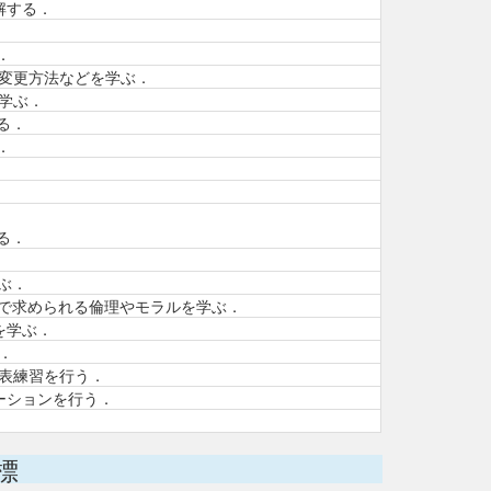
解する．
．
変更方法などを学ぶ．
学ぶ．
する．
ぶ．
する．
ぶ．
えで求められる倫理やモラルを学ぶ．
方法を学ぶ．
．
表練習を行う．
ゼンテーションを行う．
標