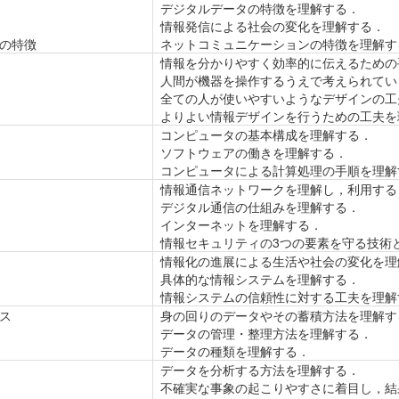
デジタルデータの特徴を理解する．
情報発信による社会の変化を理解する．
ンの特徴
ネットコミュニケーションの特徴を理解す
情報を分かりやすく効率的に伝えるための
人間が機器を操作するうえで考えられてい
全ての人が使いやすいようなデザインの工
よりよい情報デザインを行うための工夫を
コンピュータの基本構成を理解する．
ソフトウェアの働きを理解する．
コンピュータによる計算処理の手順を理解
情報通信ネットワークを理解し，利用する
デジタル通信の仕組みを理解する．
インターネットを理解する．
情報セキュリティの3つの要素を守る技術
情報化の進展による生活や社会の変化を理
具体的な情報システムを理解する．
情報システムの信頼性に対する工夫を理解
ース
身の回りのデータやその蓄積方法を理解す
データの管理・整理方法を理解する．
データの種類を理解する．
データを分析する方法を理解する．
不確実な事象の起こりやすさに着目し，結