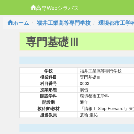
高専Webシラバス
ホーム
福井工業高等専門学校
環境都市工学
専門基礎Ⅲ
学校
福井工業高等専門学校
授業科目
専門基礎Ⅲ
科目番号
0003
授業形態
演習
開設学科
環境都市工学科
開設期
通年
教科書/教材
「情報Ⅰ Step Forward!
担当教員
蓑輪 圭祐