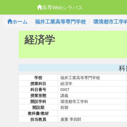
高専Webシラバス
ホーム
福井工業高等専門学校
環境都市工学
経済学
科
学校
福井工業高等専門学校
授業科目
経済学
科目番号
0007
授業形態
講義
開設学科
環境都市工学科
開設期
前期
教科書/教材
担当教員
廣重 準四郎