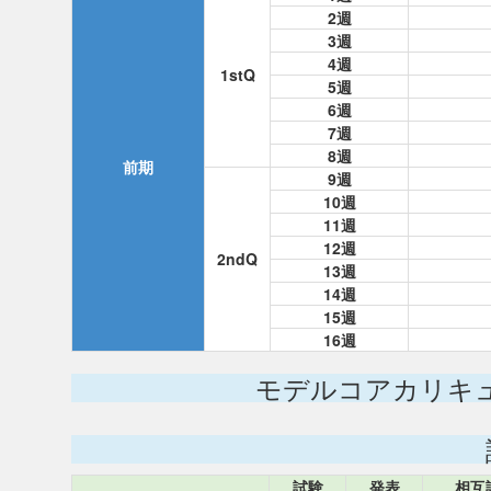
2週
3週
4週
1stQ
5週
6週
7週
8週
前期
9週
10週
11週
12週
2ndQ
13週
14週
15週
16週
モデルコアカリキ
試験
発表
相互