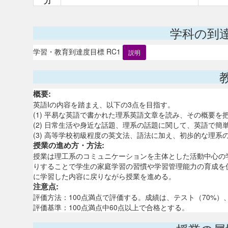
力
学科の到
学習・教育到達度目標 RC1
説明
概要:
英語Iの内容を踏まえ、以下の3点を目指す。
(1) 平易な英語で書かれた理系英語文章を読み、その概要
(2) 日常生活や身近な話題、理系の話題に関して、英語で
(3) 高等学校初級程度の英文法、語法に加え、初歩的な理系
授業の進め方・方法:
授業は理工系のコミュニケーションを主体とした活動中心の
りすることで学生の家庭学習の習慣や学習管理能力の育成を
に学習した内容に戻りながら授業を進める。
注意点:
評価方法：100点満点で評価する。成績は、テスト（70%）
評価基準：100点満点中60点以上で合格とする。