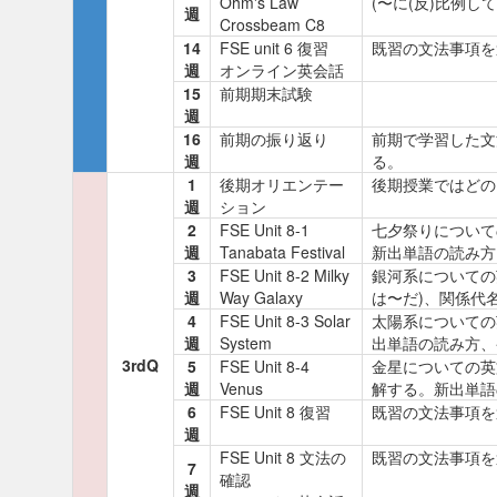
Ohm's Law
(〜に(反)比例
週
Crossbeam C8
14
FSE unit 6 復習
既習の文法事項を
週
オンライン英会話
15
前期期末試験
週
16
前期の振り返り
前期で学習した文
週
る。
1
後期オリエンテー
後期授業ではどの
週
ション
2
FSE Unit 8-1
七夕祭りについて
週
Tanabata Festival
新出単語の読み方
3
FSE Unit 8-2 Milky
銀河系についての英文
週
Way Galaxy
は〜だ)、関係代
4
FSE Unit 8-3 Solar
太陽系についての英文
週
System
出単語の読み方、
3rdQ
5
FSE Unit 8-4
金星についての英
週
Venus
解する。新出単語
6
FSE Unit 8 復習
既習の文法事項を
週
FSE Unit 8 文法の
既習の文法事項を
7
確認
週