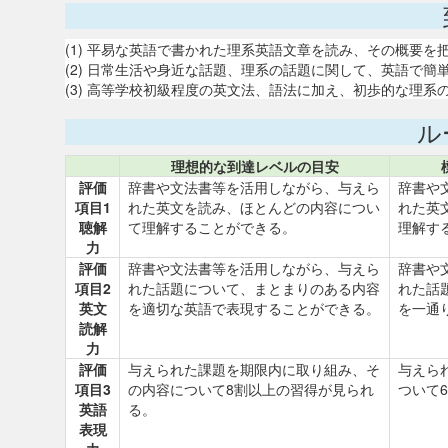
(1) 平易な英語で書かれた理系英語文章を読み、その概要
(2) 日常生活や身近な話題、理系の話題に関して、英語で簡
(3) 高等学校初級程度の英文法、語法に加え、初歩的な理系
ル
理想的な到達レベルの目安
評価
辞書や文法書等を活用しながら、与えら
辞書や
項目1
れた英文を読み、ほとんどの内容につい
れた英
聴解
て理解することができる。
理解す
力
評価
辞書や文法書等を活用しながら、与えら
辞書や
項目2
れた話題について、まとまりのある内容
れた話
英文
を適切な英語で表現することができる。
を一通
読解
力
評価
与えられた課題を期限内に取り組み、そ
与えら
項目3
の内容について8割以上の習得が見られ
ついて
英語
る。
表現