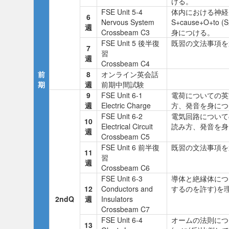
ける。
FSE Unit 5-4
体内における神経シ
6
Nervous System
S+cause+O
週
Crossbeam C3
身につける。
FSE Unit 5 後半復
既習の文法事項を
7
習
週
Crossbeam C4
前
8
オンライン英会話
期
週
前期中間試験
9
FSE Unit 6-1
電荷についての英
週
Electric Charge
方、発音を身につ
FSE Unit 6-2
電気回路について
10
Electrical Circuit
読み方、発音を身
週
Crossbeam C5
FSE Unit 6 前半復
既習の文法事項を
11
習
週
Crossbeam C6
FSE Unit 6-3
導体と絶縁体につい
12
Conductors and
するのを許す)を
2ndQ
週
Insulators
Crossbeam C7
FSE Unit 6-4
オームの法則についての
13