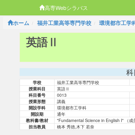
高専Webシラバス
ホーム
福井工業高等専門学校
環境都市工学
英語Ⅱ
科
学校
福井工業高等専門学校
授業科目
英語Ⅱ
科目番号
0013
授業形態
講義
開設学科
環境都市工学科
開設期
通年
教科書/教材
"Fundamental Science in English
担当教員
橋本 秀徳,木下 若奈