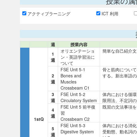
授業の属
アクティブラーニング
ICT 利用
週
授業内容
オリエンテーショ
簡単な自己紹介文
1
ン・英語学習法に
週
ついて
FSE Unit 5-1
骨と筋肉について
2
Bones and
する。新出単語の
週
Muscles
Crossbeam C1
3
FSE Unit 5-2
体内における循環
週
Circulatory System
限用法、不定詞の
FSE Unit 5 前半復
既習の文法事項を
4
習
週
1stQ
Crossbeam C2
FSE Unit 5-3
体内における消化
5
Digestive System
受動態、動名詞の
週