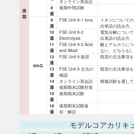
オンライン英会話
8
後期中間試験
後
週
期
9
FSE Unit 9-1 Ions
イオンについての
週
出単語の読み方、
10
FSE Unit 9-2
電気分解について
週
Electrolysis
出単語の読み方、
11
FSE Unit 9-3 Acid
酸とアルカリについて
週
and Alkali
ない、どちらも)
12
FSE Unit 9 復習
既習の文法事項を
週
4thQ
13
FSE Unit 9 文法の
既習の文法事項を
週
確認
14
オンライン英会話
模擬試験を通して
週
後期期末試験対策
15
後期期末試験
週
16
後期期末試験返
週
却・解説
モデルコアカリキ