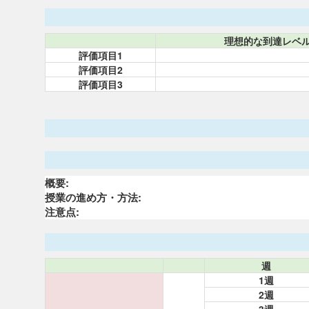
理想的な到達レベ
評価項目1
評価項目2
評価項目3
概要:
授業の進め方・方法:
注意点:
週
1週
2週