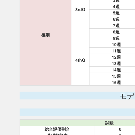
3週
4週
3rdQ
5週
6週
7週
8週
後期
9週
10週
11週
12週
4thQ
13週
14週
15週
16週
モデ
試験
総合評価割合
0