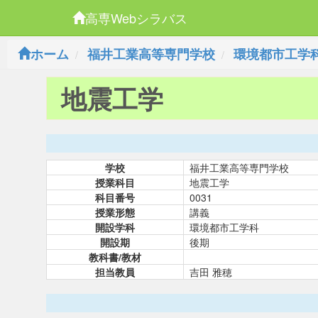
高専Webシラバス
ホーム
福井工業高等専門学校
環境都市工学
地震工学
学校
福井工業高等専門学校
授業科目
地震工学
科目番号
0031
授業形態
講義
開設学科
環境都市工学科
開設期
後期
教科書/教材
担当教員
吉田 雅穂