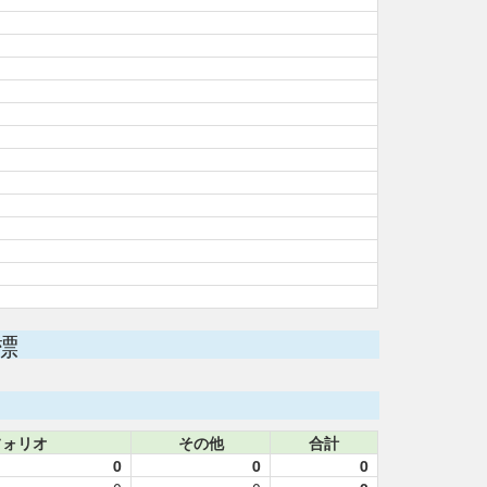
標
フォリオ
その他
合計
0
0
0