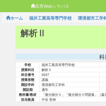
高専Webシラバス
ホーム
福井工業高等専門学校
環境都市工学
解析Ⅱ
科
学校
福井工業高等専門学校
授業科目
解析Ⅱ
科目番号
0037
授業形態
講義
開設学科
環境都市工学科
開設期
通年
教科書/教材
「微分積分Ⅱ」「微分積分Ⅱ問題集」（森
担当教員
中谷 実伸