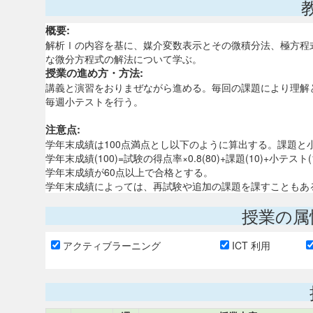
概要:
解析Ⅰの内容を基に、媒介変数表示とその微積分法、極方程
な微分方程式の解法について学ぶ。
授業の進め方・方法:
講義と演習をおりまぜながら進める。毎回の課題により理解
毎週小テストを行う。
注意点:
学年末成績は100点満点とし以下のように算出する。課題と
学年末成績(100)=試験の得点率×0.8(80)+課題(10)+小テスト(1
学年末成績が60点以上で合格とする。
学年末成績によっては、再試験や追加の課題を課すこともあ
授業の属
アクティブラーニング
ICT 利用