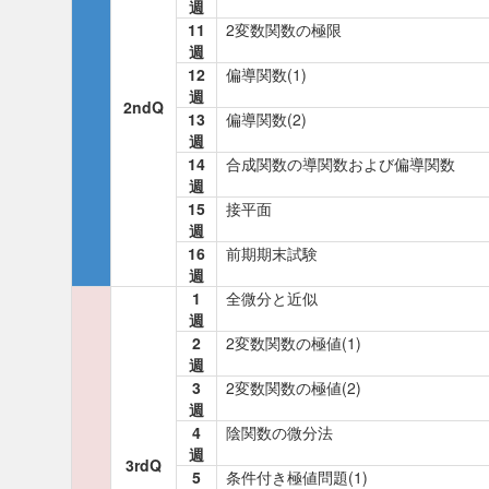
週
11
2変数関数の極限
週
12
偏導関数(1)
週
2ndQ
13
偏導関数(2)
週
14
合成関数の導関数および偏導関数
週
15
接平面
週
16
前期期末試験
週
1
全微分と近似
週
2
2変数関数の極値(1)
週
3
2変数関数の極値(2)
週
4
陰関数の微分法
週
3rdQ
5
条件付き極値問題(1)