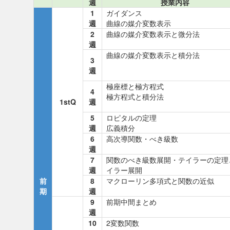
週
授業内容
1
ガイダンス
週
曲線の媒介変数表示
2
曲線の媒介変数表示と微分法
週
曲線の媒介変数表示と積分法
3
週
極座標と極方程式
4
極方程式と積分法
1stQ
週
5
ロピタルの定理
週
広義積分
6
高次導関数・べき級数
週
7
関数のべき級数展開・テイラーの定理
週
イラー展開
前
8
マクローリン多項式と関数の近似
期
週
9
前期中間まとめ
週
10
2変数関数