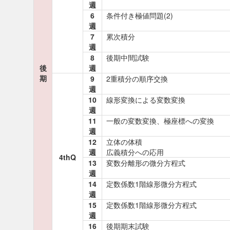
週
6
条件付き極値問題(2)
週
7
累次積分
週
8
後期中間試験
後
週
期
9
2重積分の順序交換
週
10
線形変換による変数変換
週
11
一般の変数変換、極座標への変換
週
12
立体の体積
週
広義積分への応用
4thQ
13
変数分離形の微分方程式
週
14
定数係数1階線形微分方程式
週
15
定数係数1階線形微分方程式
週
16
後期期末試験