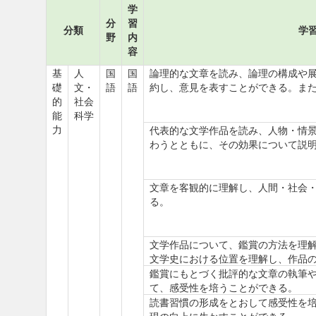
学
分
習
分類
学
野
内
容
基
人
国
国
論理的な文章を読み、論理の構成や
礎
文・
語
語
約し、意見を表すことができる。ま
的
社会
能
科学
力
代表的な文学作品を読み、人物・情
わうとともに、その効果について説
文章を客観的に理解し、人間・社会
る。
文学作品について、鑑賞の方法を理
文学史における位置を理解し、作品
鑑賞にもとづく批評的な文章の執筆
て、感受性を培うことができる。
読書習慣の形成をとおして感受性を