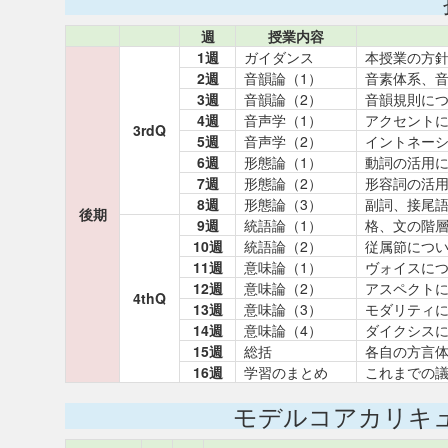
週
授業内容
1週
ガイダンス
本授業の方
2週
音韻論（1）
音素体系、
3週
音韻論（2）
音韻規則に
4週
音声学（1）
アクセント
3rdQ
5週
音声学（2）
イントネー
6週
形態論（1）
動詞の活用
7週
形態論（2）
形容詞の活
8週
形態論（3）
副詞、接尾
後期
9週
統語論（1）
格、文の階
10週
統語論（2）
従属節につ
11週
意味論（1）
ヴォイスに
12週
意味論（2）
アスペクト
4thQ
13週
意味論（3）
モダリティ
14週
意味論（4）
ダイクシス
15週
総括
各自の方言
16週
学習のまとめ
これまでの
モデルコアカリキ