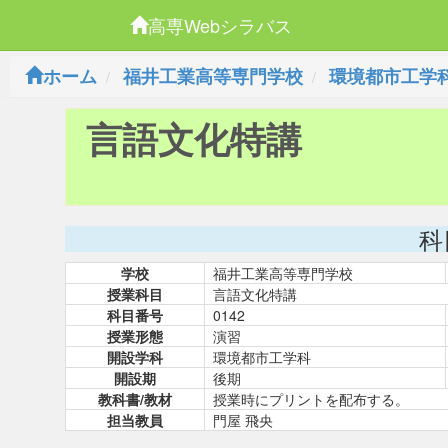
高専Webシラバス
ホーム
福井工業高等専門学校
環境都市工学
言語文化特講
科
学校
福井工業高等専門学校
授業科目
言語文化特講
科目番号
0142
授業形態
演習
開設学科
環境都市工学科
開設期
後期
教科書/教材
授業時にプリントを配布する。
担当教員
門屋 飛央