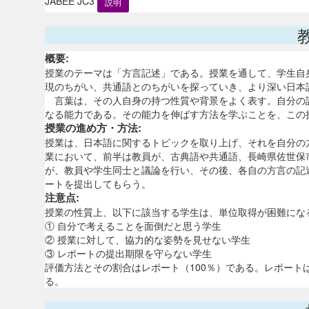
JABEE JC3
説明
概要:
授業のテーマは「方言記述」である。授業を通して、学生自
現のちがい、共通語とのちがいを探っていき、より深い日本
言葉は、その人自身の持つ性質や背景をよく表す。自分の
なる能力である。その能力を伸ばす方法を学ぶことを、この
授業の進め方・方法:
授業は、日本語に関するトピックを取り上げ、それを自分の
業において、前半は教員が、古典語や共通語、長崎県佐世保
が、教員や学生同士と議論を行い、その後、各自の方言の記
ートを提出してもらう。
注意点:
授業の性質上、以下に該当する学生は、単位取得が困難にな
① 自分で考えることを面倒だと思う学生
② 授業に対して、協力的な姿勢を見せない学生
③ レポートの提出期限を守らない学生
評価方法とその割合はレポート（100％）である。レポートは、
る。