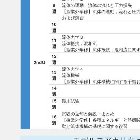
9
流体の運動，流体の流れと圧力損失
週
【授業外学修】流体の運動，流れと圧
および演習
10
週
流体力学３
11
流体抵抗，混相流
週
【授業外学修】流体抵抗，混相流に関
12
2ndQ
週
流体力学４
13
流体機械
週
【授業外学修】流体機械に関する予習
14
週
15
期末試験
週
試験の返却と解説・まとめ
16
【授業外学修】各種エネルギーと熱機
週
動と流体機械の基礎に関する復習
モデルコアカリキ