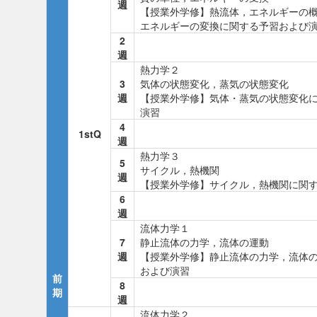
週
【授業外学修】熱流体，エネルギーの
エネルギーの変換に関する予習および
2
週
熱力学２
3
気体の状態変化，蒸気の状態変化
週
【授業外学修】気体・蒸気の状態変化
演習
4
1stQ
週
熱力学３
5
サイクル，熱機関
週
【授業外学修】サイクル，熱機関に関
6
週
流体力学１
7
静止流体の力学，流体の運動
週
【授業外学修】静止流体の力学，流体
および演習
前
8
期
週
流体力学２