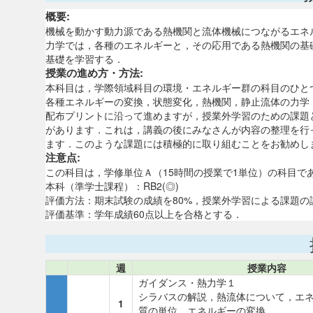
概要:
機械を動かす動力源である熱機関と流体機械につながるエネ
力学では，各種のエネルギーと，その応用である熱機関の基
基礎を学習する．
授業の進め方・方法:
本科目は，学際領域科目の環境・エネルギー群の科目のひと
各種エネルギーの変換，状態変化，熱機関，静止流体の力学
配布プリントに沿って進めますが，授業外学習のための課題
があります．これは，講義の後にみなさんが内容の整理を行
ます．このような課題には積極的に取り組むことをお勧めし
注意点:
この科目は，学修単位Ａ（15時間の授業で1単位）の科目で
本科（準学士課程）：RB2(◎)
評価方法：期末試験の成績を80%，授業外学習による課題の
評価基準：学年成績60点以上を合格とする．
週
授業内容
ガイダンス・熱力学１
シラバスの解説，熱流体について，エ
1
質の単位，エネルギーの変換