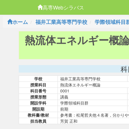
高専Webシラバス
ホーム
福井工業高等専門学校
学際領域科目
熱流体エネルギー概
科
学校
福井工業高等専門学校
授業科目
熱流体エネルギー概論
科目番号
0001
授業形態
講義
開設学科
学際領域科目群
開設期
前期
教科書/教材
参考書：松尾哲夫他４名著，分かりや
担当教員
芳賀 正和