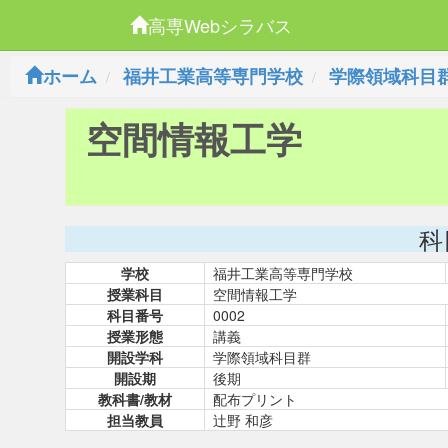
高専Webシラバス
ホーム
福井工業高等専門学校
学際領域科目
空間情報工学
科
学校
福井工業高等専門学校
授業科目
空間情報工学
科目番号
0002
授業形態
講義
開設学科
学際領域科目群
開設期
後期
教科書/教材
配布プリント
担当教員
辻野 和彦