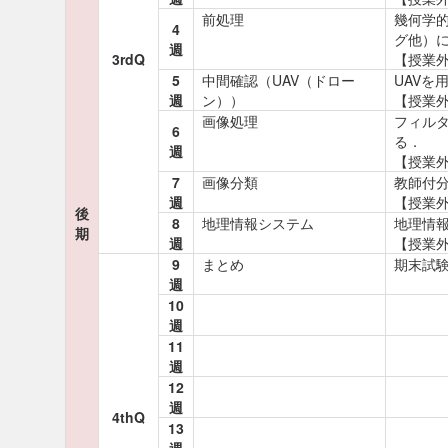
前処理
幾何学
4
グ他）
週
3rdQ
【授業
5
中間確認（UAV（ドロー
UAVを
週
ン））
【授業外
画像処理
フィル
6
る．
週
【授業
7
画像分類
教師付
週
【授業外
後
8
地理情報システム
地理情
期
週
【授業
9
まとめ
期末試
週
10
週
11
週
12
週
4thQ
13