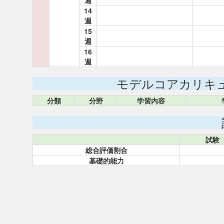
週
14
週
15
週
16
週
モデルコアカリキ
分類
分野
学習内容
試験
総合評価割合
基礎的能力