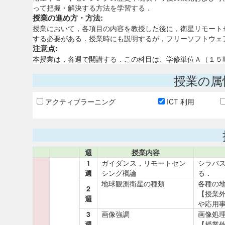
って把握・解決する方法を学習する．
授業の進め方・方法:
授業において，各項目の内容を教授した後に，衛星リモート
する必要がある．授業時にも説明するが，フリーソフトウェ
注意点:
本授業は，各週で開講する．この科目は、学修単位Ａ（１５
授業の属
アクティブラーニング
ICT 利用
週
授業内容
1
ガイダンス，リモートセン
シラバ
週
シング概論
る．
地球観測衛星の種類
各種の
2
【授業
週
や応用
3
画像強調
画像処
週
【授業