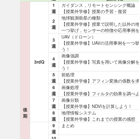
1
ガイダンス，リモートセンシング概論
週
【授業外学修】授業の予習・復習
地球観測衛星の種類
2
【授業外学修】授業で説明した以外の
週
一つ挙げ，センサーの特徴や応用事例
UAV（ドローン）
3
【授業外学修】UAVの活用事例を一つ
週
う！
画像強調
4
3rdQ
【授業外学修】写真を用いて画像分解
週
う！
5
前処理
週
【授業外学修】アフィン変換の係数を
6
画像処理
週
【授業外学修】フィルタの効果を調べ
7
画像分類
週
【授業外学修】NDVIを計算しよう！
後
8
地理情報システム
期
週
【授業外学修】これまでの授業の感想
9
まとめ
週
10