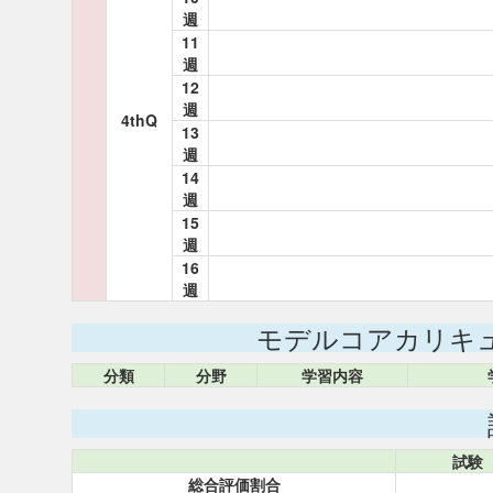
週
11
週
12
週
4thQ
13
週
14
週
15
週
16
週
モデルコアカリキ
分類
分野
学習内容
試験
総合評価割合