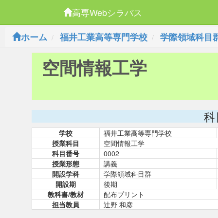
高専Webシラバス
ホーム
福井工業高等専門学校
学際領域科目
空間情報工学
科
学校
福井工業高等専門学校
授業科目
空間情報工学
科目番号
0002
授業形態
講義
開設学科
学際領域科目群
開設期
後期
教科書/教材
配布プリント
担当教員
辻野 和彦