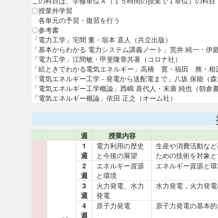
この科目は、学修単位Ａ（１５時間の授業で１単位）の科目
〇授業外学習
各単元の予習・復習を行う
〇参考書
「電力工学」宅間 董・垣本 直人（共立出版）
「基本からわかる 電力システム講義ノート」荒井 純一・伊庭
「電力工学」江間敏・甲斐隆章共著（コロナ社）
「絵ときでわかる電気エネルギー」高橋 寛・福田 務・相
「電気エネルギー工学 - 発電から送配電まで」八坂 保能（
「電気エネルギー工学概論」西嶋 喜代人・末廣 純也（朝倉
「電気エネルギー概論」依田 正之（オーム社）
週
授業内容
1
電力利用の歴史
生産や消費活動など
週
と今後の展望
ための技術を対象と
2
エネルギー資源
エネルギー資源と環
週
と環境
3
火力発電、水力
水力発電，火力発電
週
発電
4
原子力発電
原子力発電の基本的
週