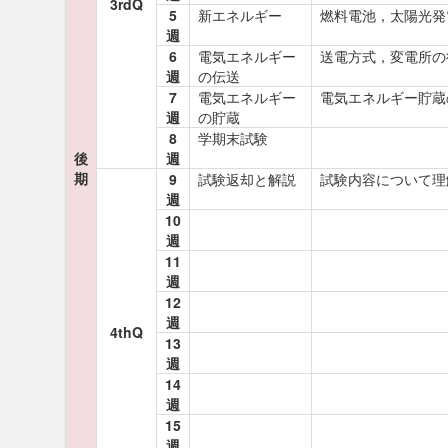
3rdQ
5
新エネルギー
燃料電池，太陽光発
週
6
電気エネルギー
送電方式，変電所の
週
の伝送
7
電気エネルギー
電気エネルギー貯蔵
週
の貯蔵
8
学期末試験
後
週
期
9
試験返却と解説
試験内容について理
週
10
週
11
週
12
週
4thQ
13
週
14
週
15
週