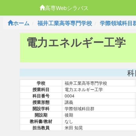
高専Webシラバス
ホーム
福井工業高等専門学校
学際領域科目
電力エネルギー工学
科
学校
福井工業高等専門学校
授業科目
電力エネルギー工学
科目番号
0004
授業形態
講義
開設学科
学際領域科目群
開設期
後期
教科書/教材
なし
担当教員
米田 知晃