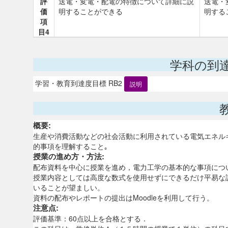
評
送電・変電・配電の特徴について詳細に説
送電・
価
明することができる
明する
項
目4
学科の到
学習・教育到達度目標 RB2
説明
概要:
生産や消費活動などの社会活動に利用されている電気エネル
的事項を理解すること｡
授業の進め方・方法:
配布資料を中心に授業を進め，電力工学の基本的な事項につ
授業内容としては高度な数式を使用せずにできるだけ平易な
いることが望ましい。
資料の配布やレポートの提出はMoodleを利用して行う。
注意点:
評価基準：60点以上を合格とする．