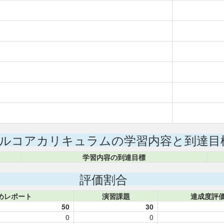
ルコアカリキュラムの学習内容と到達目
学習内容の到達目標
評価割合
めレポート
演習課題
達成度評
50
30
0
0