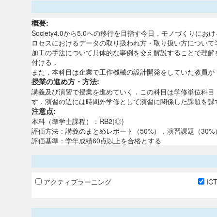
概要:
Society4.0から5.0への移行を目指す今日，モノづ
ロセスにおけるデータの取り扱われ方・取り扱い方について
加工の手法について具体的な事例を交え解説することで理解
付ける．
また，本科目は企業で工作機械の設計開発をしていた教員が
授業の進め方・方法:
講義及び演習で授業を進めていく．この科目は学修単位科目
す．演習の週には時間外学修として演習に関係した課題を課
注意点:
本科（準学士課程）：RB2(◎)
評価方法：講義のまとめレポート（50%），演習課題（30
評価基準：学年成績60点以上を合格とする
アクティブラーニング
IC