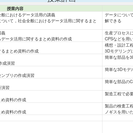
授業内容
全般におけるデータ活用の講義
データについ
について，社会全般におけるデータ活用に関するまと
解できる
講義
生産プロセス
るデータ活用に関するまとめ資料の作成
CPSなどを用
構想・設計工
するまとめ資料の作成
3Dモデリング
簡単な部品を3
作成演習
簡単な3Dモ
センブリの作成演習
簡単な部品のC
析演習
製造工程で必
とめ資料の作成
製品の検査工
とめ資料の作成
ノギスを用い