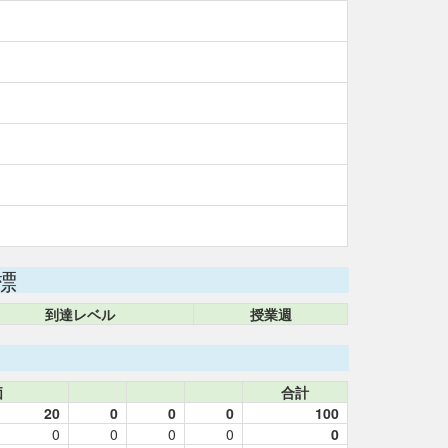
標
到達レベル
授業週
価
合計
20
0
0
0
100
0
0
0
0
0