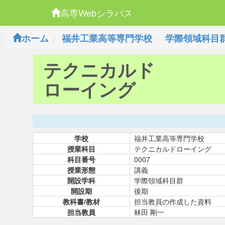
高専Webシラバス
ホーム
福井工業高等専門学校
学際領域科目
テクニカルド
ローイング
学校
福井工業高等専門学校
授業科目
テクニカルドローイング
科目番号
0007
授業形態
講義
開設学科
学際領域科目群
開設期
後期
教科書/教材
担当教員の作成した資料
担当教員
林田 剛一