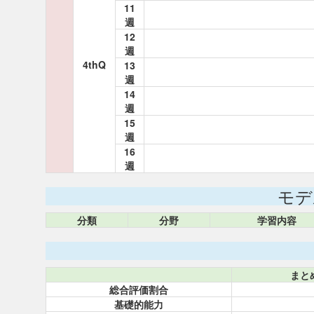
11
週
12
週
4thQ
13
週
14
週
15
週
16
週
モデ
分類
分野
学習内容
まと
総合評価割合
基礎的能力