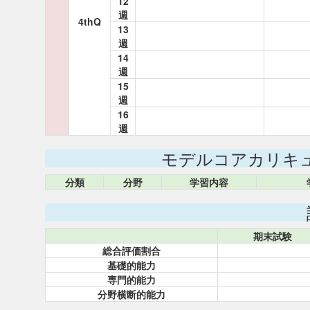
12
週
4thQ
13
週
14
週
15
週
16
週
モデルコアカリキ
分類
分野
学習内容
期末試験
総合評価割合
基礎的能力
専門的能力
分野横断的能力