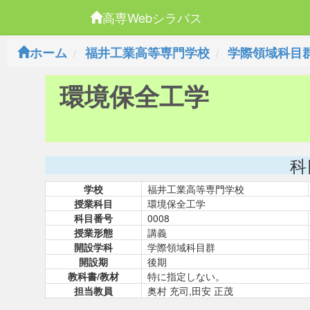
高専Webシラバス
ホーム
福井工業高等専門学校
学際領域科目
環境保全工学
科
学校
福井工業高等専門学校
授業科目
環境保全工学
科目番号
0008
授業形態
講義
開設学科
学際領域科目群
開設期
後期
教科書/教材
特に指定しない。
担当教員
奥村 充司,田安 正茂