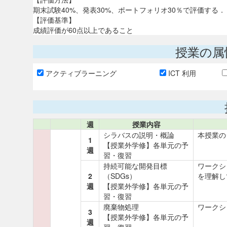
期末試験40%、発表30%、ポートフォリオ30％で評価する．
【評価基準】
成績評価が60点以上であること
授業の属
アクティブラーニング
ICT 利用
週
授業内容
シラバスの説明・概論
本授業の
1
【授業外学修】各単元の予
週
習・復習
持続可能な開発目標
ワークシ
2
（SDGs）
を理解し
週
【授業外学修】各単元の予
習・復習
廃棄物処理
ワークシ
3
【授業外学修】各単元の予
週