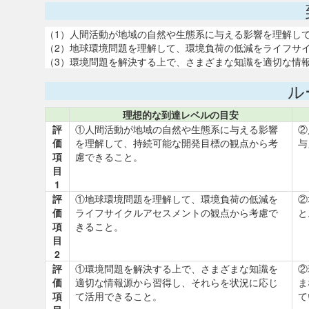
（1）人間活動が地域の自然や生態系に与える影響を理解し
（2）地球環境問題を理解して、環境負荷の低減をライフサ
（3）環境問題を解決する上で、さまざまな知識を適切な情
ル
理想的な到達レベルの目安
評
①人間活動が地域の自然や生態系に与える影響
②
価
を理解して、持続可能な開発目標の観点から考
与
項
慮できること。
目
1
評
①地球環境問題を理解して、環境負荷の低減を
②
価
ライフサイクルアセスメントの観点から考慮で
と
項
きること。
目
2
評
①環境問題を解決する上で、さまざまな知識を
②
価
適切な情報源から習得し、それらを状況に応じ
ま
項
て活用できること。
て