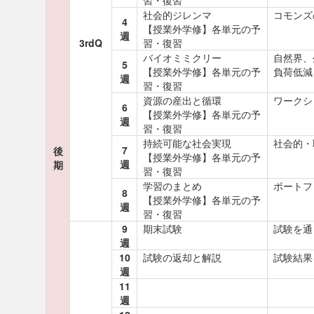
習・復習
社会的ジレンマ
コモンズ
4
【授業外学修】各単元の予
週
3rdQ
習・復習
バイオミミクリー
自然界、
5
【授業外学修】各単元の予
負荷低減
週
習・復習
資源の産出と循環
ワークシ
6
【授業外学修】各単元の予
週
習・復習
持続可能な社会実現
社会的・
7
後
【授業外学修】各単元の予
週
期
習・復習
学習のまとめ
ポートフ
8
【授業外学修】各単元の予
週
習・復習
9
期末試験
試験を通
週
10
試験の返却と解説
試験結果
週
11
週