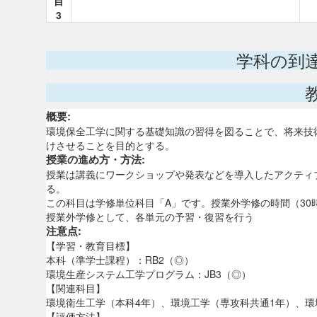
目
3
学科の到
概要:
環境保全工学に関する基礎知識の習得を図ることで、将来技
けさせることを目的とする。
授業の進め方・方法:
授業は講義にワークショップや発表などを導入したアクティ
る。
この科目は学修単位科目「A」です。授業外学修の時間（30
授業外学修として、各単元の予習・復習を行う
注意点:
【学習・教育目標】
本科（準学士課程）：RB2（◎）
環境生産システム工学プログラム：JB3（◎）
【関連科目】
環境衛生工学（本科4年）、環境工学（専攻科共通1年）、環
【評価方法】