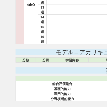
週
4thQ
13
週
14
週
15
週
16
週
モデルコアカリキ
分類
分野
学習内容
総合評価割合
基礎的能力
専門的能力
分野横断的能力