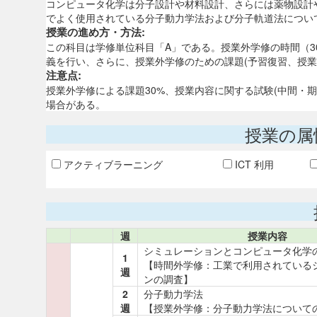
コンピュータ化学は分子設計や材料設計、さらには薬物設計
でよく使用されている分子動力学法および分子軌道法につい
授業の進め方・方法:
この科目は学修単位科目「A」である。授業外学修の時間（
義を行い、さらに、授業外学修のための課題(予習復習、授業
注意点:
授業外学修による課題30%、授業内容に関する試験(中間・
場合がある。
授業の属
アクティブラーニング
ICT 利用
週
授業内容
シミュレーションとコンピュータ化学
1
【時間外学修：工業で利用されている
週
ンの調査】
2
分子動力学法
週
【授業外学修：分子動力学法について