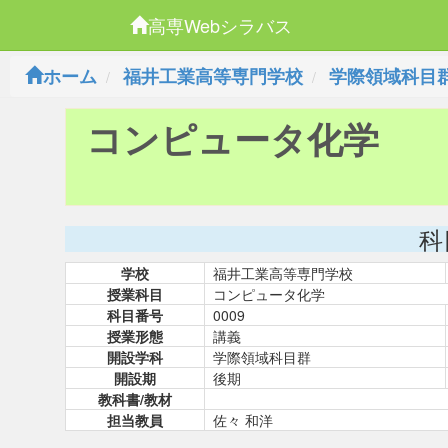
高専Webシラバス
ホーム
福井工業高等専門学校
学際領域科目
コンピュータ化学
科
学校
福井工業高等専門学校
授業科目
コンピュータ化学
科目番号
0009
授業形態
講義
開設学科
学際領域科目群
開設期
後期
教科書/教材
担当教員
佐々 和洋