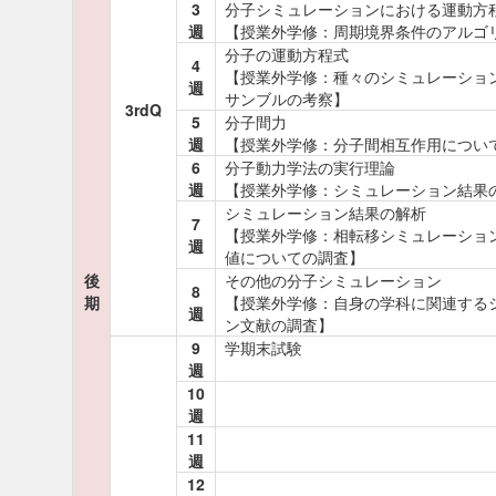
3
分子シミュレーションにおける運動方
週
【授業外学修：周期境界条件のアルゴ
分子の運動方程式
4
【授業外学修：種々のシミュレーショ
週
サンブルの考察】
3rdQ
5
分子間力
週
【授業外学修：分子間相互作用につい
6
分子動力学法の実行理論
週
【授業外学修：シミュレーション結果
シミュレーション結果の解析
7
【授業外学修：相転移シミュレーショ
週
値についての調査】
後
その他の分子シミュレーション
8
期
【授業外学修：自身の学科に関連する
週
ン文献の調査】
9
学期末試験
週
10
週
11
週
12