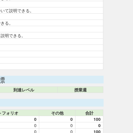
ついて説明できる。
できる。
て説明できる。
標
到達レベル
授業週
トフォリオ
その他
合計
0
0
100
0
0
0
0
0
100