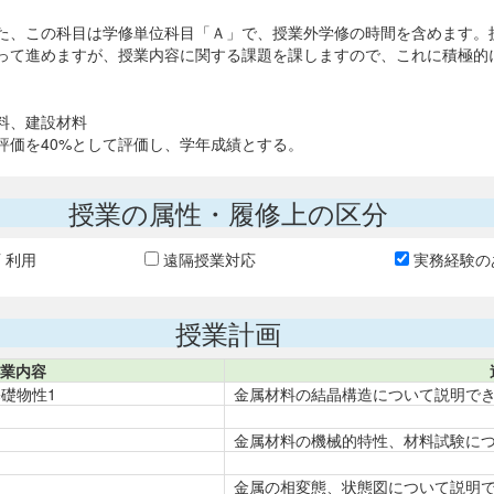
た、この科目は学修単位科目「Ａ」で、授業外学修の時間を含めます。
って進めますが、授業内容に関する課題を課しますので、これに積極的
料、建設材料
評価を40%として評価し、学年成績とする。
授業の属性・履修上の区分
T 利用
遠隔授業対応
実務経験の
授業計画
業内容
礎物性1
金属材料の結晶構造について説明で
金属材料の機械的特性、材料試験に
金属の相変態、状態図について説明