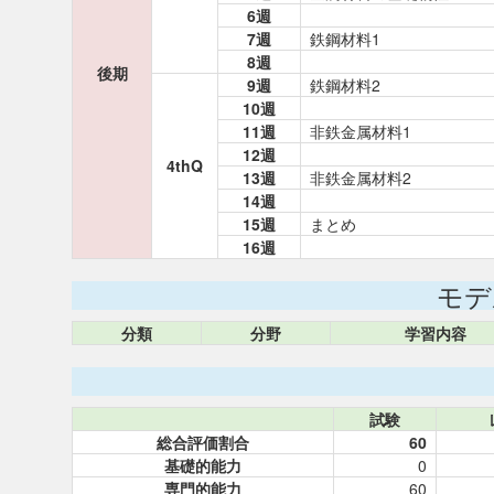
6週
7週
鉄鋼材料1
8週
後期
9週
鉄鋼材料2
10週
11週
非鉄金属材料1
12週
4thQ
13週
非鉄金属材料2
14週
15週
まとめ
16週
モデ
分類
分野
学習内容
試験
総合評価割合
60
基礎的能力
0
専門的能力
60