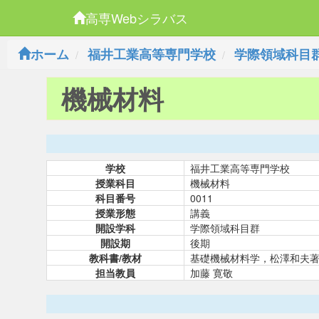
高専Webシラバス
ホーム
福井工業高等専門学校
学際領域科目
機械材料
学校
福井工業高等専門学校
授業科目
機械材料
科目番号
0011
授業形態
講義
開設学科
学際領域科目群
開設期
後期
教科書/教材
基礎機械材料学，松澤和夫
担当教員
加藤 寛敬