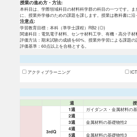
授業の進め方・方法:
本科目は、学際領域科目の材料科学群の科目の一つです。ま
に、授業外学修のための課題を課します。授業は教科書に沿
注意点:
学習教育目標：本科（準学士課程）RB2 (◎)
関連科目：電気電子材料、センサ材料工学、有機・高分子材
評価方法：期末試験の成績を60%、授業外学習による課題の
評価基準：60点以上を合格とする。
アクティブラーニング
IC
週
授
1週
ガイダンス・金属材料の基
2週
3週
金属材料の基礎物性2
4週
3rdQ
5週
金属材料の基礎物性3