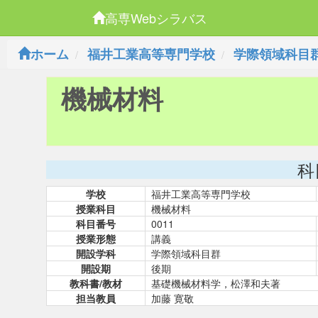
高専Webシラバス
ホーム
福井工業高等専門学校
学際領域科目
機械材料
科
学校
福井工業高等専門学校
授業科目
機械材料
科目番号
0011
授業形態
講義
開設学科
学際領域科目群
開設期
後期
教科書/教材
基礎機械材料学，松澤和夫著
担当教員
加藤 寛敬