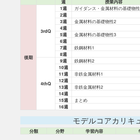
週
授業内容
1週
ガイダンス・金属材料の基礎物性
2週
3週
金属材料の基礎物性2
4週
3rdQ
5週
金属材料の基礎物性3
6週
7週
鉄鋼材料1
8週
後期
9週
鉄鋼材料2
10週
11週
非鉄金属材料1
12週
4thQ
13週
非鉄金属材料2
14週
15週
まとめ
16週
モデルコアカリキ
分類
分野
学習内容