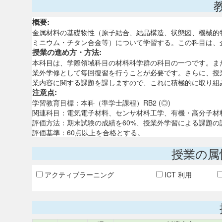
概要:
金属材料の基礎物性（原子結合、結晶構造、状態図、機械的
ミニウム・チタン合金等）について学習する。この科目は、
授業の進め方・方法:
本科目は、学際領域科目の材料科学群の科目の一つです。ま
業外学修として毎回復習を行うことが必要です。さらに、授
業内容に関する課題を課しますので、これに積極的に取り組
注意点:
学習教育目標：本科（準学士課程）RB2 (◎)
関連科目：電気電子材料、センサ材料工学、有機・高分子材
評価方法：期末試験の成績を60%、授業外学習による課題の
評価基準：60点以上を合格とする。
授業の属
アクティブラーニング
ICT 利用