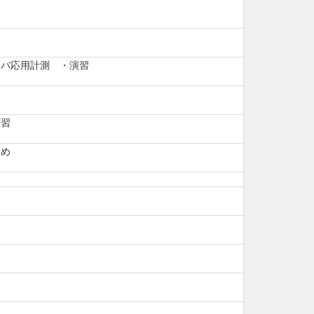
イバ応用計測 ・演習
習
演習
とめ