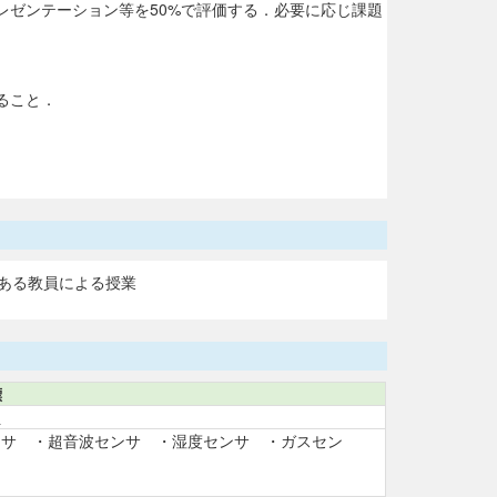
レゼンテーション等を50%で評価する．必要に応じ課題
ること．
ある教員による授業
標
位
ンサ ・超音波センサ ・湿度センサ ・ガスセン