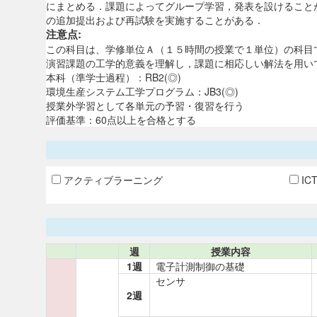
にまとめる．課題によってグループ学習，発表を設けることが
の追加提出および再試験を実施することがある．
注意点:
この科目は、学修単位Ａ（１５時間の授業で１単位）の科目
演習課題の工学的意義を理解し，課題に相応しい解法を用い
本科（準学士過程）：RB2(◎)
環境生産システム工学プログラム：JB3(◎)
授業外学習として各単元の予習・復習を行う
評価基準：60点以上を合格とする
アクティブラーニング
IC
週
授業内容
1週
電子計測制御の基礎
センサ
2週