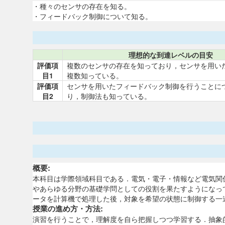
・種々のセンサの存在を知る。
・フィードバック制御について知る。
理想的な到達レベルの目安
評価項
複数のセンサの存在を知っており，センサを用い
目1
複数知っている。
評価項
センサを用いたフィードバック制御を行うことに
目2
り，制御法も知っている。
概要:
本科目は学際領域科目である．電気・電子・情報など電気関
やあらゆる分野の基礎学問としての役割を果たすようになっ
ータを計算機で処理した後，対象を希望の状態に制御する一
授業の進め方・方法:
演習を行うことで，理解度を自ら把握しつつ学習する．抽象