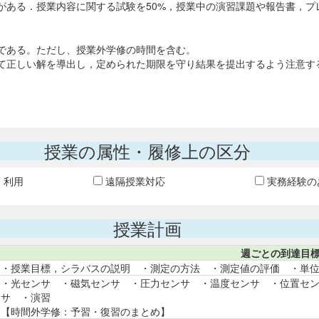
ある．授業内容に関する試験を50%，授業中の演習課題や報告書，プ
である。ただし、授業外学修の時間を含む。
て正しい解を導出し，定められた期限を守り結果を提出するよう注意す
授業の属性・履修上の区分
T 利用
遠隔授業対応
実務経験の
授業計画
週ごとの到達目
・授業目標，シラバスの説明 ・測定の方法 ・測定値の評価 ・単
・光センサ ・磁気センサ ・圧力センサ ・温度センサ ・位置セ
サ ・演習
【時間外学修：予習・復習のまとめ】