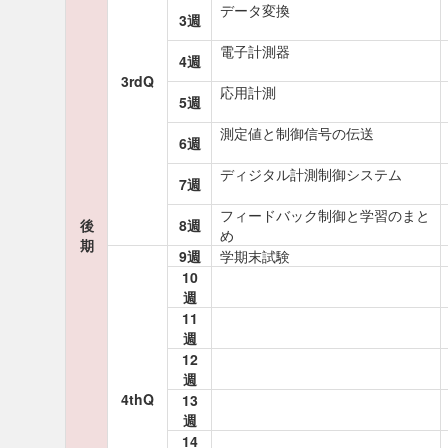
データ変換
3週
電子計測器
4週
3rdQ
応用計測
5週
測定値と制御信号の伝送
6週
ディジタル計測制御システム
7週
フィードバック制御と学習のまと
後
8週
め
期
9週
学期末試験
10
週
11
週
12
週
4thQ
13
週
14