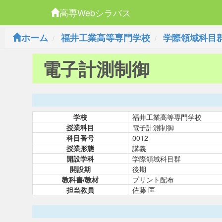
高専Webシラバス
ホーム
福井工業高等専門学校
学際領域科目
電子計測制御
学校
福井工業高等専門学校
授業科目
電子計測制御
科目番号
0012
授業形態
講義
開設学科
学際領域科目群
開設期
後期
教科書/教材
プリント配布
担当教員
佐藤 匡