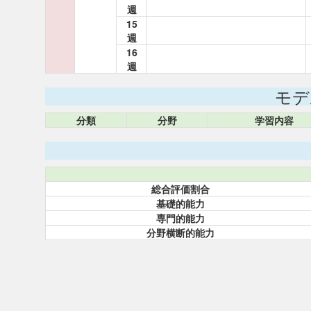
週
15
週
16
週
モデ
分類
分野
学習内容
総合評価割合
基礎的能力
専門的能力
分野横断的能力