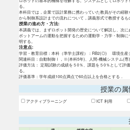
ロボットの基本的機構を理解する。システムとしてロボット
る。
本科目では，企業で設計業務に携わっていた教員がその経験
から制御系設計までの流れについて，講義形式で教授するも
授業の進め方・方法:
本講義では、まずロボット開発の歴史について解説し、次に
ボットアームの運動を把握するための運動学・力学・制御に
明する。
注意点:
学習・教育目標：本科（準学士課程）：RB2(◎) 環境生産シ
関連科目：自動制御Ⅰ，Ⅱ(本科5年)、人間-機械システム(専
評価方法： 定期試験の成績を５0％、課題を５0％として評
る。
評価基準：学年成績100点満点で60点以上を合格とする．
授業の属
アクティブラーニング
ICT 利用