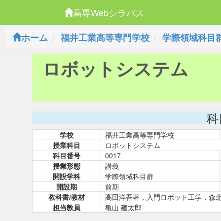
高専Webシラバス
ホーム
福井工業高等専門学校
学際領域科目
ロボットシステム
科
学校
福井工業高等専門学校
授業科目
ロボットシステム
科目番号
0017
授業形態
講義
開設学科
学際領域科目群
開設期
前期
教科書/教材
高田洋吾著，入門ロボット工学，森
担当教員
亀山 建太郎