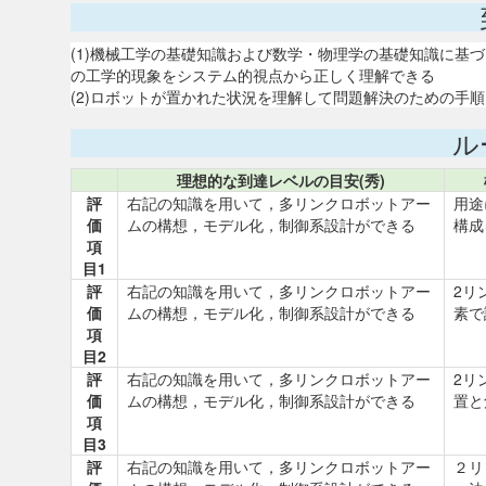
(1)機械工学の基礎知識および数学・物理学の基礎知識に基
の工学的現象をシステム的視点から正しく理解できる
(2)ロボットが置かれた状況を理解して問題解決のための手
ル
理想的な到達レベルの目安(秀)
評
右記の知識を用いて，多リンクロボットアー
用途
価
ムの構想，モデル化，制御系設計ができる
構成
項
目1
評
右記の知識を用いて，多リンクロボットアー
2リ
価
ムの構想，モデル化，制御系設計ができる
素で
項
目2
評
右記の知識を用いて，多リンクロボットアー
2リ
価
ムの構想，モデル化，制御系設計ができる
置と
項
目3
評
右記の知識を用いて，多リンクロボットアー
２リ