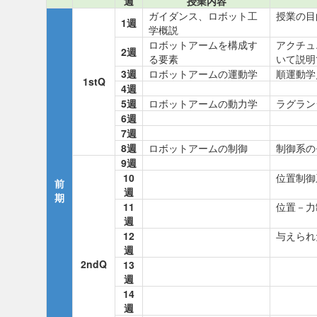
週
授業内容
ガイダンス、ロボット工
授業の目
1週
学概説
ロボットアームを構成す
アクチュ
2週
る要素
いて説明
3週
ロボットアームの運動学
順運動学
1stQ
4週
5週
ロボットアームの動力学
ラグラン
6週
7週
8週
ロボットアームの制御
制御系の
9週
10
位置制御
前
週
期
11
位置－力
週
12
与えられ
週
2ndQ
13
週
14
週