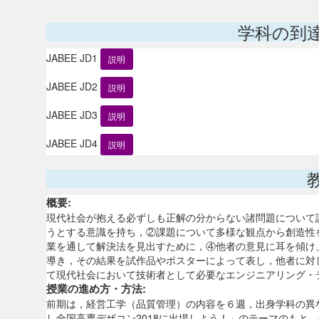
学科の到
JABEE JD1
説明
JABEE JD2
説明
JABEE JD3
説明
JABEE JD4
説明
概要:
現代社会が抱える必ずしも正解の分からない諸問題について
うとする意識を持ち，②課題について多様な観点から創造性
業を通して解決法を見出すために，④他者の意見に耳を傾け
導き，その結果を試作品やポスターによって表し，他者に対
て現代社会において技術者として必要なエンジニアリング・
授業の進め方・方法:
前期は，経営工学（品質管理）の内容を６週，出身学科の異
し全国高専デザコン2018に出場しよう！」のテーマのもと