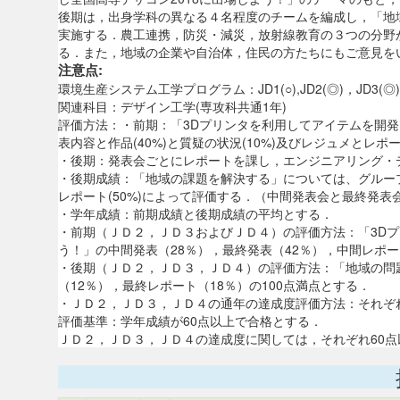
後期は，出身学科の異なる４名程度のチームを編成し，「地
実施する．農工連携，防災・減災，放射線教育の３つの分野
る．また，地域の企業や自治体，住民の方たちにもご意見を
注意点:
環境生産システム工学プログラム：JD1(○),JD2(◎)，JD3(◎)
関連科目：デザイン工学(専攻科共通1年)
評価方法：・前期：「3Dプリンタを利用してアイテムを開発
表内容と作品(40%)と質疑の状況(10%)及びレジュメとレポー
・後期：発表会ごとにレポートを課し，エンジニアリング・
・後期成績：「地域の課題を解決する」については、グループご
レポート(50%)によって評価する．（中間発表会と最終発
・学年成績：前期成績と後期成績の平均とする．
・前期（ＪＤ２，ＪＤ３およびＪＤ４）の評価方法：「3Dプ
う！」の中間発表（28％），最終発表（42％），中間レポート
・後期（ＪＤ２，ＪＤ３，ＪＤ４）の評価方法：「地域の問題
（12％），最終レポート（18％）の100点満点とする．
・ＪＤ２，ＪＤ３，ＪＤ４の通年の達成度評価方法：それぞれ
評価基準：学年成績が60点以上で合格とする．
ＪＤ２，ＪＤ３，ＪＤ４の達成度に関しては，それぞれ60点