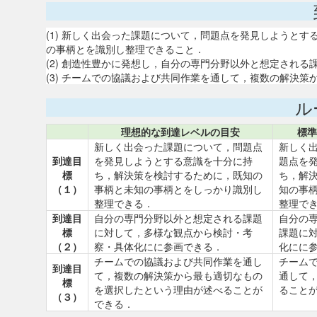
(1) 新しく出会った課題について，問題点を発見しようと
の事柄とを識別し整理できること．
(2) 創造性豊かに発想し，自分の専門分野以外と想定され
(3) チームでの協議および共同作業を通して，複数の解決
ル
理想的な到達レベルの目安
標準
新しく出会った課題について，問題点
新しく
到達目
を発見しようとする意識を十分に持
題点を
標
ち，解決策を検討するために，既知の
ち，解
（１）
事柄と未知の事柄とをしっかり識別し
知の事
整理できる．
整理で
到達目
自分の専門分野以外と想定される課題
自分の
標
に対して，多様な観点から検討・考
課題に
（２）
察・具体化にに参画できる．
化にに
チームでの協議および共同作業を通し
チーム
到達目
て，複数の解決策から最も適切なもの
通して
標
を選択したという理由が述べることが
ること
（３）
できる．