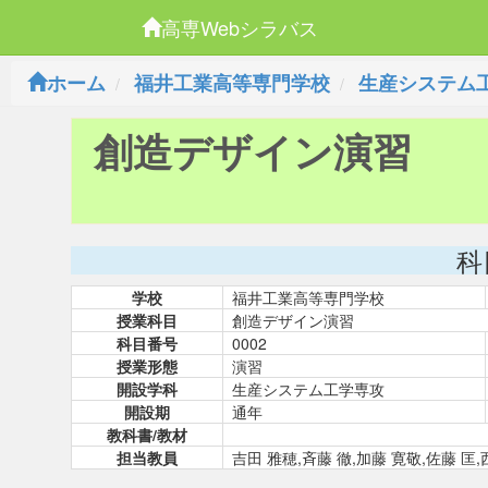
高専Webシラバス
ホーム
福井工業高等専門学校
生産システム
創造デザイン演習
科
学校
福井工業高等専門学校
授業科目
創造デザイン演習
科目番号
0002
授業形態
演習
開設学科
生産システム工学専攻
開設期
通年
教科書/教材
担当教員
吉田 雅穂,斉藤 徹,加藤 寛敬,佐藤 匡,