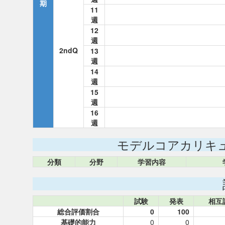
期
11
週
12
週
2ndQ
13
週
14
週
15
週
16
週
モデルコアカリキ
分類
分野
学習内容
試験
発表
相互
総合評価割合
0
100
基礎的能力
0
0