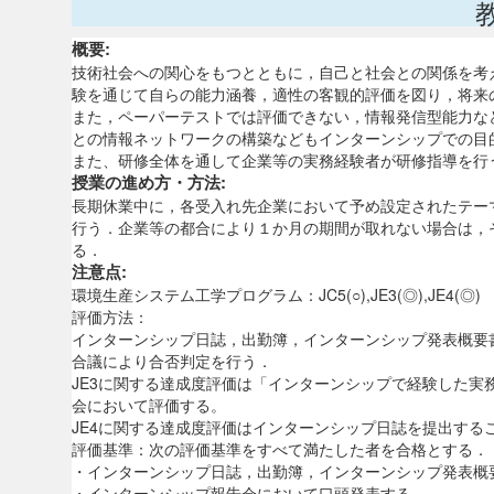
概要:
技術社会への関心をもつとともに，自己と社会との関係を考
験を通じて自らの能力涵養，適性の客観的評価を図り，将来
また，ペーパーテストでは評価できない，情報発信型能力な
との情報ネットワークの構築などもインターンシップでの目
また、研修全体を通して企業等の実務経験者が研修指導を行
授業の進め方・方法:
長期休業中に，各受入れ先企業において予め設定されたテー
行う．企業等の都合により１か月の期間が取れない場合は，
る．
注意点:
環境生産システム工学プログラム：JC5(○),JE3(◎),JE4(◎)
評価方法：
インターンシップ日誌，出勤簿，インターンシップ発表概要
合議により合否判定を行う．
JE3に関する達成度評価は「インターンシップで経験した
会において評価する。
JE4に関する達成度評価はインターンシップ日誌を提出する
評価基準：次の評価基準をすべて満たした者を合格とする．
・インターンシップ日誌，出勤簿，インターンシップ発表概
・インターンシップ報告会において口頭発表する．