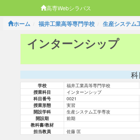
高専Webシラバス
ホーム
福井工業高等専門学校
生産システム
インターンシップ
科
学校
福井工業高等専門学校
授業科目
インターンシップ
科目番号
0021
授業形態
実習
開設学科
生産システム工学専攻
開設期
前期
教科書/教材
担当教員
佐藤 匡