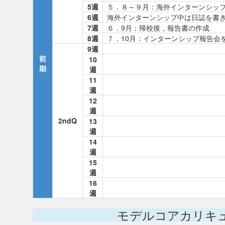
5週
５．８～９月：海外インターンシッ
6週
海外インターンシップ中は日誌を書
7週
６．9月：帰校後，報告書の作成
8週
７．10月：インターンシップ報告会
9週
前
10
期
週
11
週
12
週
2ndQ
13
週
14
週
15
週
16
週
モデルコアカリキ