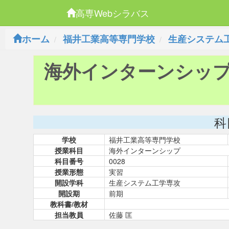
高専Webシラバス
ホーム
福井工業高等専門学校
生産システム
海外インターンシッ
科
学校
福井工業高等専門学校
授業科目
海外インターンシップ
科目番号
0028
授業形態
実習
開設学科
生産システム工学専攻
開設期
前期
教科書/教材
担当教員
佐藤 匡