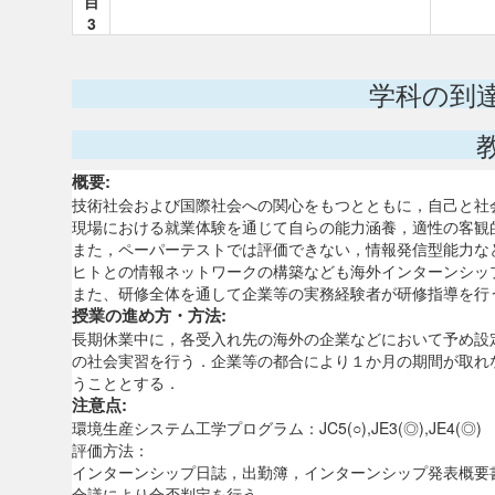
目
3
学科の到
概要:
技術社会および国際社会への関心をもつとともに，自己と社
現場における就業体験を通じて自らの能力涵養，適性の客観
また，ペーパーテストでは評価できない，情報発信型能力な
ヒトとの情報ネットワークの構築なども海外インターンシッ
また、研修全体を通して企業等の実務経験者が研修指導を行
授業の進め方・方法:
長期休業中に，各受入れ先の海外の企業などにおいて予め設
の社会実習を行う．企業等の都合により１か月の期間が取れ
うこととする．
注意点:
環境生産システム工学プログラム：JC5(○),JE3(◎),JE4(◎)
評価方法：
インターンシップ日誌，出勤簿，インターンシップ発表概要
合議により合否判定を行う．