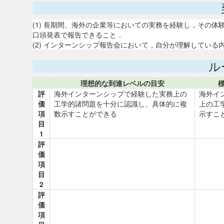
(1) 長期間、海外の企業等においての実務を経験し，その
口頭発表で報告できること．
(2) インターンシップ報告会において，自分が理解してい
ル
理想的な到達レベルの目安
評
海外インターンシップで経験した実務上の
海外イ
価
工学的諸問題を十分に認識し、具体的に複
上の工
項
数示すことができる
示すこ
目
1
評
価
項
目
2
評
価
項