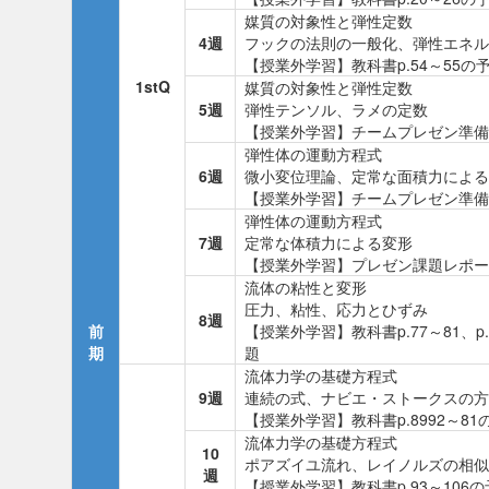
媒質の対象性と弾性定数
4週
フックの法則の一般化、弾性エネル
【授業外学習】教科書p.54～55
1stQ
媒質の対象性と弾性定数
5週
弾性テンソル、ラメの定数
【授業外学習】チームプレゼン準備
弾性体の運動方程式
6週
微小変位理論、定常な面積力による
【授業外学習】チームプレゼン準備
弾性体の運動方程式
7週
定常な体積力による変形
【授業外学習】プレゼン課題レポー
流体の粘性と変形
圧力、粘性、応力とひずみ
8週
前
【授業外学習】教科書p.77～81、
期
題
流体力学の基礎方程式
9週
連続の式、ナビエ・ストークスの方
【授業外学習】教科書p.8992～
流体力学の基礎方程式
10
ポアズイユ流れ、レイノルズの相似
週
【授業外学習】教科書p.93～10