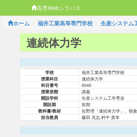
高専Webシラバス
ホーム
福井工業高等専門学校
生産システム
連続体力学
学校
福井工業高等専門学校
授業科目
連続体力学
科目番号
0040
授業形態
講義
開設学科
生産システム工学専攻
開設期
前期
教科書/教材
佐野理「連続体力学」、朝
担当教員
藤田 克志,村中 貴幸