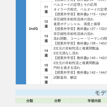
ベルヌーイの定理とその応用
11
オイラー方程式、ベルヌーイの定理
週
【授業外学習】教科書p.115～1
非圧縮性非粘性流体の流れ
12
速度ポテンシャル、渦度と循環
週
2ndQ
【授業外学習】教科書p.127～1
非圧縮性非粘性流体の流れ
13
流れ関数、コーシー・リーマンの関
週
【授業外学習】教科書p.138～1
2次元の非粘性流と複素関数論
14
2次元渦なし流れ
週
【授業外学習】教科書p.140～1
2次元の非粘性流と複素関数論
15
円柱を過ぎる流れ
週
【授業外学習】教科書p.142～1
16
試験返却、解説
週
モデ
分類
分野
学習内容