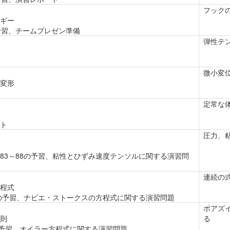
フック
ギー
の予習、チームプレゼン準備
弾性テ
微小変
変形
定常な
ト
圧力、
p.83～88の予習、粘性とひずみ速度テンソルに関する演習問
連続の
程式
81の予習、ナビエ・ストークスの方程式に関する演習問題
ポアズ
則
る
6の予習、オイラー方程式に関する演習問題