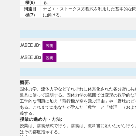
標(6)
る。
到達目
ナビエ・ストークス方程式を利用した基本的な
標(7)
に解ける。
JABEE JB1
説明
JABEE JB3
説明
概要:
固体力学、流体力学などそれぞれに体系化された各分野に共
道具に使って説明する。固体力学の範囲では変形の数学的な
工学的な問題に加え「飛行機が空を飛ぶ理由」や「野球のピ
ある。これまでにあなたが学んだ「数学」と「物理」（およ
義する。
授業の進め方・方法:
授業は、講義形式で行う。講義は、教科書に沿いながら行う
はその都度指示する。