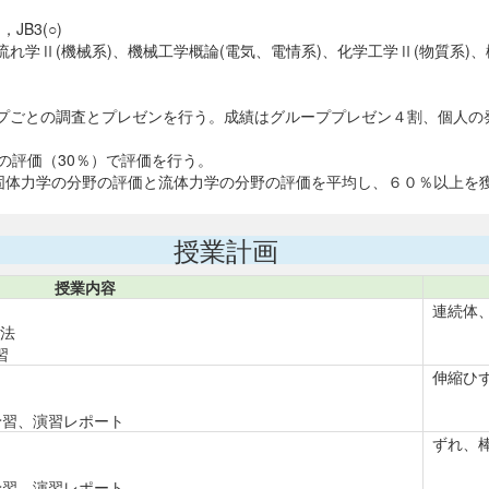
B3(○)
学Ⅱ(機械系)、機械工学概論(電気、電情系)、化学工学Ⅱ(物質系)
プごとの調査とプレゼンを行う。成績はグループプレゼン４割、個人の
の評価（30％）で評価を行う。
：固体力学の分野の評価と流体力学の分野の評価を平均し、６０％以上を
授業計画
授業内容
連続体
法
習
伸縮ひ
の予習、演習レポート
ずれ、
の予習、演習レポート