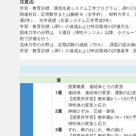
注意点:
学習・教育目標：環境生産システム工学プログラム：JB1(◎)，J
関連科目：応用数学または解析Ⅲ（全学科）、材料力学Ⅱ、流れ
通2年）、光学基礎（生産システム工学専攻2年）
学習・教育目標（JB1）の達成および科目取得の評価方法：
固体力学の分野は、５週目（弾性テンソル）以降、小グルー
割で評価を行う。
流体力学の分野は、定期試験の成績（70％）、課題の提出物
学習・教育目標（JB1）の達成および科目取得の評価基準
週
授業概要、連続体とその変形
1週
連続体、連続体の変形、運動の記述
【授業外学習】教科書p.1～13の予
弾性体の変形と応力
2週
伸縮ひずみ、圧縮・膨張
【授業外学習】教科書p.14～19
弾性体の変形と応力
3週
ずれ、棒のねじれ、棒の曲げ
【授業外学習】教科書p.20～26