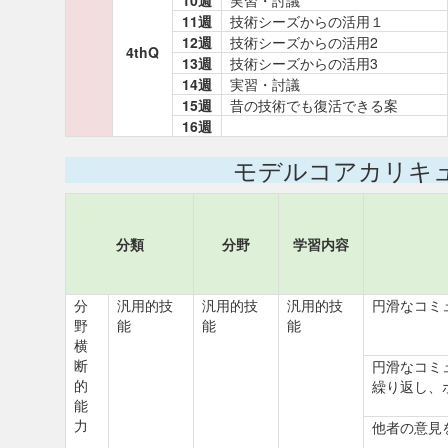
10週
実習・討議
11週
技術シーズからの活用１
12週
技術シーズからの活用2
4thQ
13週
技術シーズからの活用3
14週
実習・討議
15週
昔の技術でも復活できる案
16週
モデルコアカリキ
分類
分野
学習内容
分
汎用的技
汎用的技
汎用的技
円滑なコミ
野
能
能
能
横
断
円滑なコミ
的
繰り返し、
能
力
他者の意見