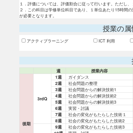
１．評価については、評価割合に従って行います。ただし、
２．この科目は学修単位科目であり、１単位あたり15時間の
が必要となります。
授業の属
アクティブラーニング
ICT 利用
週
授業内容
1週
ガイダンス
2週
社会問題の整理
3週
社会問題からの解決技術1
4週
社会問題からの解決技術2
3rdQ
5週
社会問題からの解決技術3
6週
実習・討議
7週
社会の変化がもたらした技術１
8週
社会の変化がもたらした技術2
後期
9週
社会の変化がもたらした技術3