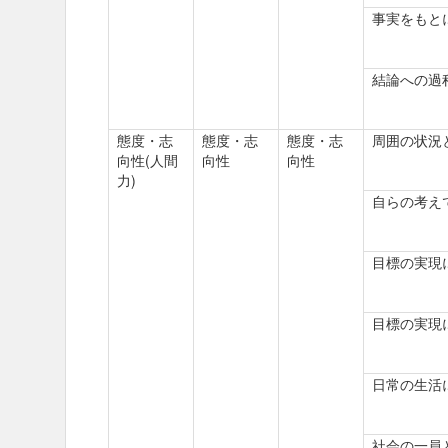
事実をもと
結論への過
態度・志
態度・志
態度・志
周囲の状況
向性(人間
向性
向性
力)
自らの考え
目標の実現
目標の実現
日常の生活
社会の一員