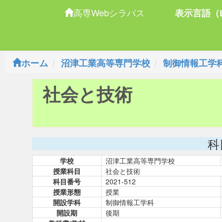
高専Webシラバス
表示言語（L
ホーム
沼津工業高等専門学校
制御情報工学
社会と技術
科
学校
沼津工業高等専門学校
授業科目
社会と技術
科目番号
2021-512
授業形態
授業
開設学科
制御情報工学科
開設期
後期