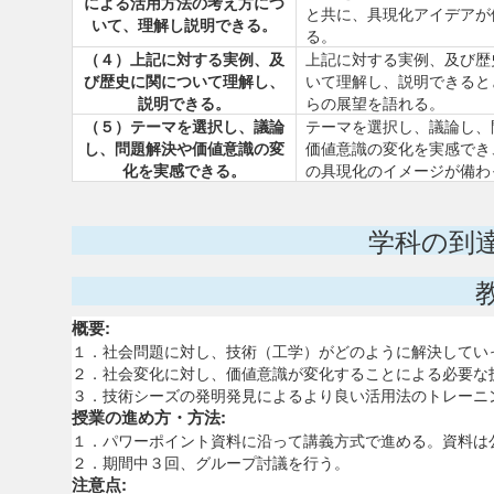
による活用方法の考え方につ
と共に、具現化アイデアが
いて、理解し説明できる。
る。
（４）上記に対する実例、及
上記に対する実例、及び歴
び歴史に関について理解し、
いて理解し、説明できると
説明できる。
らの展望を語れる。
（５）テーマを選択し、議論
テーマを選択し、議論し、
し、問題解決や価値意識の変
価値意識の変化を実感でき
化を実感できる。
の具現化のイメージが備わ
学科の到
概要:
１．社会問題に対し、技術（工学）がどのように解決してい
２．社会変化に対し、価値意識が変化することによる必要な
３．技術シーズの発明発見によるより良い活用法のトレーニ
授業の進め方・方法:
１．パワーポイント資料に沿って講義方式で進める。資料は
２．期間中３回、グループ討議を行う。
注意点: