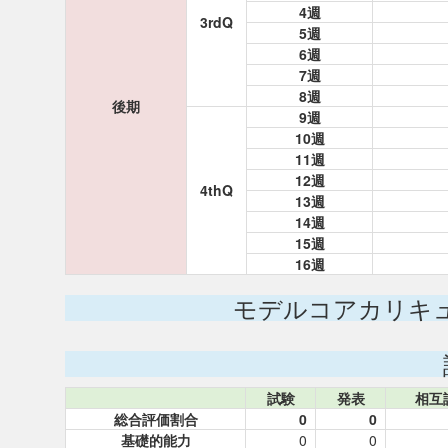
4週
3rdQ
5週
6週
7週
8週
後期
9週
10週
11週
12週
4thQ
13週
14週
15週
16週
モデルコアカリキ
試験
発表
相互
総合評価割合
0
0
基礎的能力
0
0