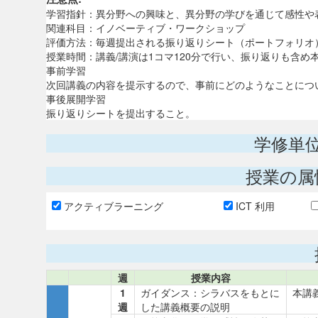
学習指針：異分野への興味と、異分野の学びを通じて感性や
関連科目：イノベーティブ・ワークショップ
評価方法：毎週提出される振り返りシート（ポートフォリオ
授業時間：講義/講演は1コマ120分で行い、振り返りも含め本
事前学習
次回講義の内容を提示するので、事前にどのようなことにつ
事後展開学習
振り返りシートを提出すること。
学修単
授業の属
アクティブラーニング
ICT 利用
週
授業内容
1
ガイダンス：シラバスをもとに
本講
週
した講義概要の説明