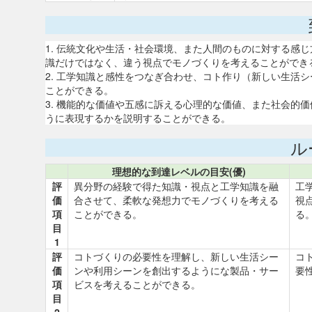
1. 伝統文化や生活・社会環境、また人間のものに対する感
識だけではなく、違う視点でモノづくりを考えることができ
2. 工学知識と感性をつなぎ合わせ、コト作り（新しい生活
ことができる。
3. 機能的な価値や五感に訴える心理的な価値、また社会的
うに表現するかを説明することができる。
ル
理想的な到達レベルの目安(優)
評
異分野の経験で得た知識・視点と工学知識を融
工
価
合させて、柔軟な発想力でモノづくりを考える
視
項
ことができる。
る
目
1
評
コトづくりの必要性を理解し、新しい生活シー
コ
価
ンや利用シーンを創出するようにな製品・サー
要
項
ビスを考えることができる。
目