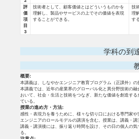
2
評
技術者として、顧客価値とはどういうものかを
技
価
理解し、製品やサービスの上でその価値を表現
理
項
することができる。
す
目
3
学科の到
概要:
本講義は、しなやかエンジニア教育プログラム（正課外）の
本講義では、近年の産業界のグローバル化と異分野技術の融
おいて、社会・生活と技術をつなぎ、新たな価値を創造する
ている。
授業の進め方・方法:
感性・表現力を養うために、様々な切り口における専門家や
エンジニアのロールモデルの講演を含む。授業は、講義・講
講義・講演後には、振り返り時間を設け、その日の個人の気
る。
注意点: