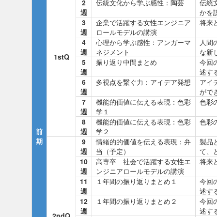
2
伝統文化から学ぶ感性：陶芸
伝統
週
かを
3
企業で活躍する女性エンジニア
将来
週
ロールモデルの講演
4
心理から学ぶ感性：アンガーマ
人間
週
ネジメント
な新
1stQ
5
振り返り中間まとめ
今回
週
述す
6
多視点を繋ぐ力：アイデア発想
アイ
週
がで
7
機能的価値に伝える表現：色彩
色彩
週
学１
8
機能的価値に伝える表現：色彩
色彩
前
週
学２
期
9
情緒的的価値を伝える表現：弁
製品
週
当（予定）
て、
10
高専卒 社会で活躍する女性エ
将来
週
ンジニアロールモデルの講演
11
１年間の振り返りまとめ１
今回
週
述す
12
１年間の振り返りまとめ２
今回
週
述す
2ndQ