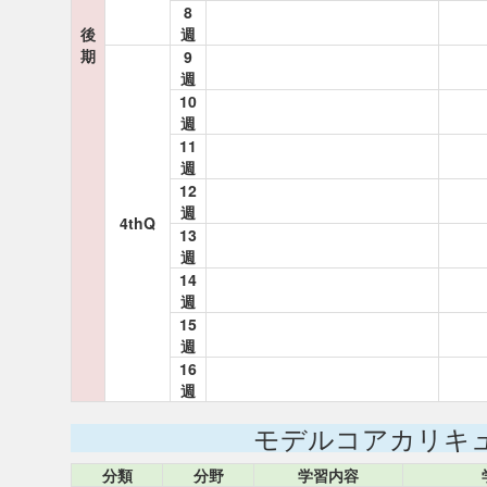
8
後
週
期
9
週
10
週
11
週
12
週
4thQ
13
週
14
週
15
週
16
週
モデルコアカリキ
分類
分野
学習内容