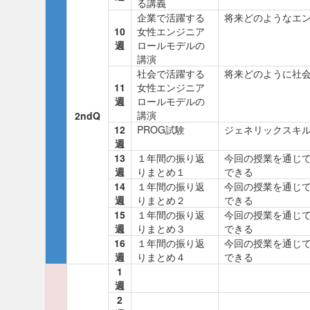
る講義
企業で活躍する
将来どのようなエ
10
女性エンジニア
週
ロールモデルの
講演
社会で活躍する
将来どのように社
11
女性エンジニア
週
ロールモデルの
講演
2ndQ
12
PROG試験
ジェネリックスキ
週
13
１年間の振り返
今回の授業を通じ
週
りまとめ１
できる
14
１年間の振り返
今回の授業を通じ
週
りまとめ２
できる
15
１年間の振り返
今回の授業を通じ
週
りまとめ３
できる
16
１年間の振り返
今回の授業を通じ
週
りまとめ４
できる
1
週
2