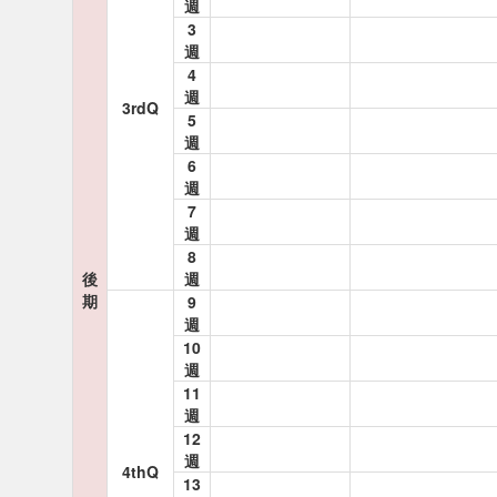
週
3
週
4
週
3rdQ
5
週
6
週
7
週
8
後
週
期
9
週
10
週
11
週
12
週
4thQ
13