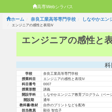
高専Webシラバス
ホーム
奈良工業高等専門学校
しなやかエン
エンジニアの感性と表現Ⅳ
エンジニアの感性と
科
学校
奈良工業高等専門学校
授業科目
エンジニアの感性と表現Ⅳ
科目番号
0007
授業形態
講義
開設学科
しなやかエンジニア教育プログラム（ベー
開設期
通年
教科書/教材
自作のプリントなどを配布
担当教員
顯谷 智也子