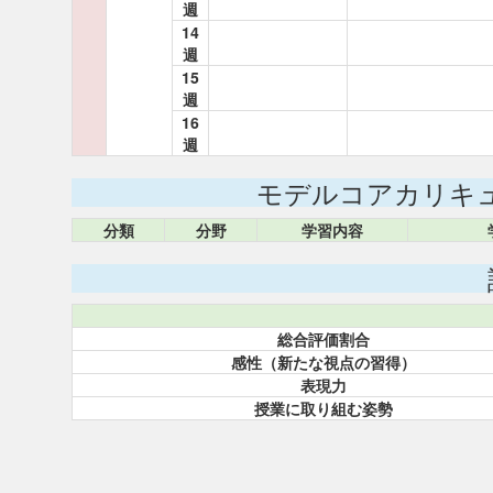
週
14
週
15
週
16
週
モデルコアカリキ
分類
分野
学習内容
総合評価割合
感性（新たな視点の習得）
表現力
授業に取り組む姿勢