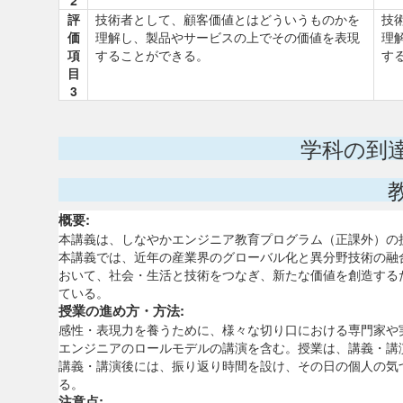
2
評
技術者として、顧客価値とはどういうものかを
技
価
理解し、製品やサービスの上でその価値を表現
理
項
することができる。
す
目
3
学科の到
概要:
本講義は、しなやかエンジニア教育プログラム（正課外）の
本講義では、近年の産業界のグローバル化と異分野技術の融
おいて、社会・生活と技術をつなぎ、新たな価値を創造する
ている。
授業の進め方・方法:
感性・表現力を養うために、様々な切り口における専門家や
エンジニアのロールモデルの講演を含む。授業は、講義・講
講義・講演後には、振り返り時間を設け、その日の個人の気
る。
注意点: