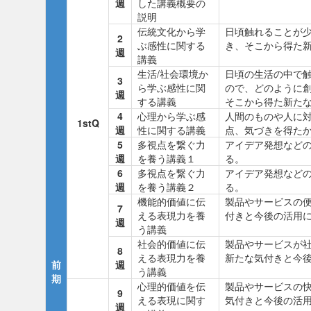
週
した講義概要の
説明
伝統文化から学
日頃触れることが
2
ぶ感性に関する
き、そこから得た
週
講義
生活/社会環境か
日頃の生活の中で
3
ら学ぶ感性に関
ので、どのように
週
する講義
そこから得た新た
4
心理から学ぶ感
人間のものや人に
1stQ
週
性に関する講義
点、気づきを得た
5
多視点を繋ぐ力
アイデア発想など
週
を養う講義１
る。
6
多視点を繋ぐ力
アイデア発想など
週
を養う講義２
る。
機能的価値に伝
製品やサービスの
7
える表現力を養
付きと今後の活用
週
う講義
社会的価値に伝
製品やサービスが
8
える表現力を養
新たな気付きと今
前
週
う講義
期
心理的価値を伝
製品やサービスの
9
える表現に関す
気付きと今後の活
週