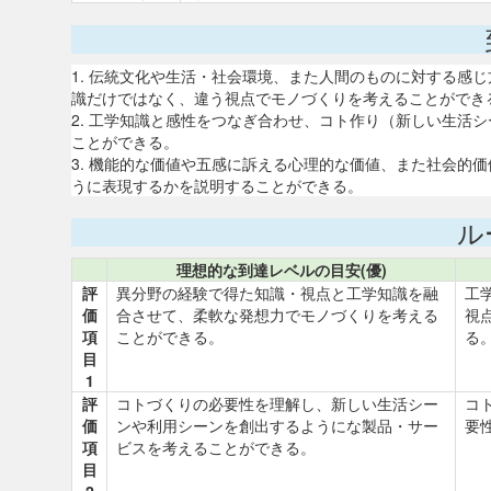
1. 伝統文化や生活・社会環境、また人間のものに対する感
識だけではなく、違う視点でモノづくりを考えることができ
2. 工学知識と感性をつなぎ合わせ、コト作り（新しい生活
ことができる。
3. 機能的な価値や五感に訴える心理的な価値、また社会的
うに表現するかを説明することができる。
ル
理想的な到達レベルの目安(優)
評
異分野の経験で得た知識・視点と工学知識を融
工
価
合させて、柔軟な発想力でモノづくりを考える
視
項
ことができる。
る
目
1
評
コトづくりの必要性を理解し、新しい生活シー
コ
価
ンや利用シーンを創出するようにな製品・サー
要
項
ビスを考えることができる。
目