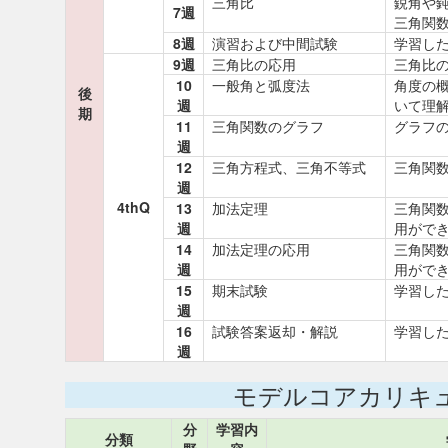
三角比
鋭角や鈍
7週
三角関
8週
演習および中間試験
学習し
9週
三角比の応用
三角比
10
一般角と弧度法
角度の
後
週
いて理
期
11
三角関数のグラフ
グラフ
週
12
三角方程式、三角不等式
三角関
週
4thQ
13
加法定理
三角関
週
用がで
14
加法定理の応用
三角関
週
用がで
15
期末試験
学習し
週
16
試験答案返却・解説
学習し
週
モデルコアカリキ
分
学習内
分類