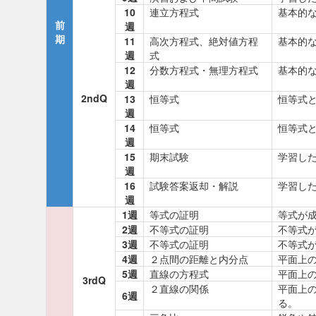
10
連立方程式
基本的
前
週
期
11
高次方程式、絶対値方程
基本的
週
式
12
分数方程式・無理方程式
基本的
週
2ndQ
13
恒等式
恒等式
週
14
恒等式
恒等式
週
15
期末試験
学習し
週
16
試験答案返却・解説
学習し
週
1週
等式の証明
等式が
2週
不等式の証明
不等式
3週
不等式の証明
不等式
4週
２点間の距離と内分点
平面上
5週
直線の方程式
平面上
3rdQ
２直線の関係
平面上
6週
る。