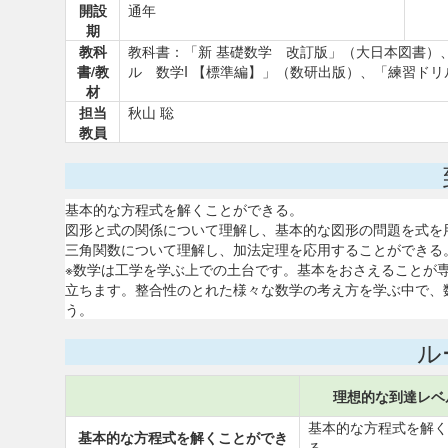
開設
通年
期
教科
教科書：「新 基礎数学 改訂版」（大日本図書）
書/教
ル 数学I 【標準編】」（数研出版）、「練習ドリ
材
担当
秋山 聡
教員
基本的な方程式を解くことができる。
図形と式の関係について理解し、基本的な図形の問題を式を
三角関数について理解し、加法定理を応用することができる
※数学は工学を学ぶ上での土台です。基本をおさえることが
立ちます。整合性のとれた様々な数学の考え方を学ぶ中で、
う。
ル
理想的な到達レベ
基本的な方程式を解く
基本的な方程式を解くことができ
る。