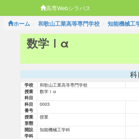
高専Webシラバス
ホーム
和歌山工業高等専門学校
知能機械工
数学Ⅰα
科
学校
和歌山工業高等専門学校
授業
数学Ⅰα
科目
科目
0003
番号
授業
授業
形態
開設
知能機械工学科
学科