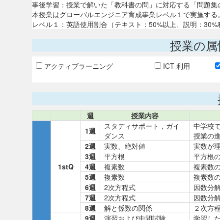
事後学習：授業で解いた「教科書の問」に対応する「問題集の
本授業はグローバルエンジニア育成事業レベル１で実施する
レベル１：英語使用割合（テキスト：50%以上、説明：30%
授業の属
アクティブラーニング
ICT 利用
週
授業内容
スタディサポート，ガイ
中学校
1週
ダンス
授業の
2週
実数、絶対値
実数が
3週
平方根
平方根
1stQ
4週
複素数
複素数
5週
複素数
複素数
6週
2次方程式
因数分
7週
2次方程式
因数分
8週
解と係数の関係
２次方
9週
演習および中間試験
学習し