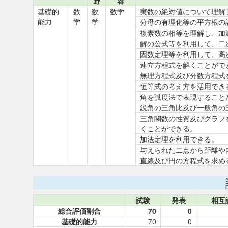
野
容
基礎的
数
数
数学
実数の絶対値について理解
能力
学
学
分母の有理化等の平方根の
複素数の相等を理解し、加
解の公式等を利用して、二
因数定理等を利用して、高
連立方程式を解くことがで
無理方程式及び分数方程式
恒等式の考え方を活用でき
角を弧度法で表現すること
鋭角の三角比及び一般角の
三角関数の性質及びグラフ
くことができる。
加法定理を利用できる。
与えられた二点から距離や
直線及び円の方程式を求め
試験
発表
相互
総合評価割合
70
0
基礎的能力
70
0