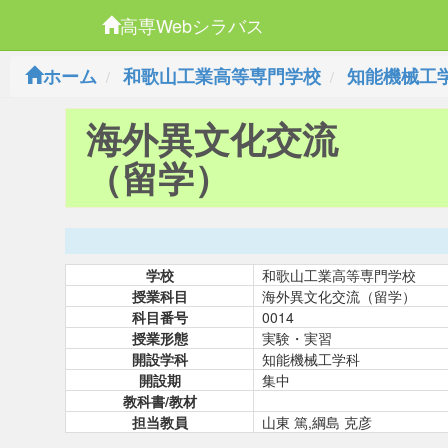
高専Webシラバス
ホーム
和歌山工業高等専門学校
知能機械工
海外異文化交流
（留学）
学校
和歌山工業高等専門学校
授業科目
海外異文化交流（留学）
科目番号
0014
授業形態
実験・実習
開設学科
知能機械工学科
開設期
集中
教科書/教材
担当教員
山東 篤,綱島 克彦