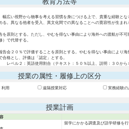
教育方法等
、幅広い視野から物事を考える習慣を身につける上で、貴重な経験とな
める。異なる他者を受入、異文化間での異なることへの寛容性が生まれ
告を原則とする。ただし、やむを得ない事由により海外への渡航が不可
修）で代替する。
報告会２０％で評価することを原則とする。やむを得ない事由により海外
上で合格とし、評価は「認定」とする。
。 レベル２：英語使用割合（テキスト：５０％以上、説明：３０から
授業の属性・履修上の区分
T 利用
遠隔授業対応
実務経験の
授業計画
容
留学にかかる調査及び語学研修を行
査