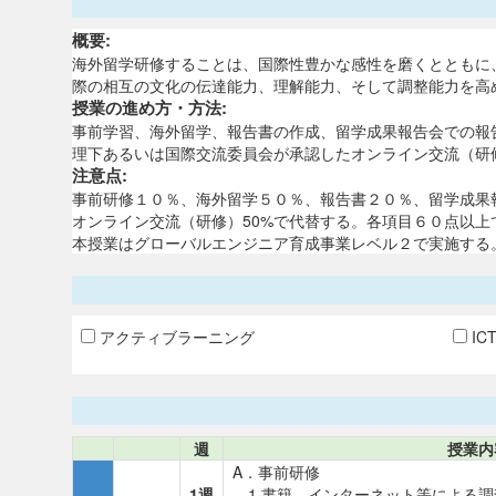
概要:
海外留学研修することは、国際性豊かな感性を磨くとともに
際の相互の文化の伝達能力、理解能力、そして調整能力を高
授業の進め方・方法:
事前学習、海外留学、報告書の作成、留学成果報告会での報
理下あるいは国際交流委員会が承認したオンライン交流（研
注意点:
事前研修１０％、海外留学５０％、報告書２０％、留学成果
オンライン交流（研修）50%で代替する。各項目６０点以
本授業はグローバルエンジニア育成事業レベル２で実施する
アクティブラーニング
IC
週
授業内
A．事前研修
1週
1.書籍、インターネット等による調