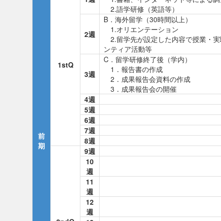
2.語学研修（英語等）
B．海外留学（30時間以上）
1.オリエンテーション
2週
2.留学先が設定した内容で授業・実
ンティア活動等
C．留学研修終了後（学内）
1stQ
1．報告書の作成
3週
2．成果報告会資料の作成
3．成果報告会の開催
4週
5週
6週
7週
前
8週
期
9週
10
週
11
週
12
週