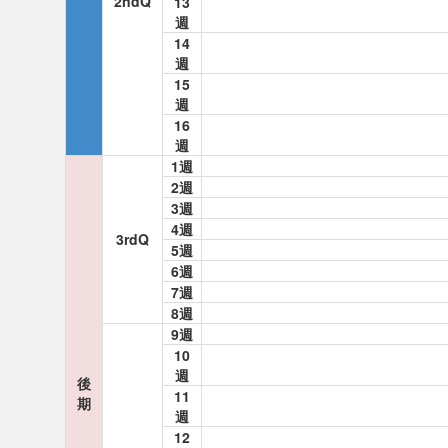
2ndQ
13
週
14
週
15
週
16
週
1週
2週
3週
4週
3rdQ
5週
6週
7週
8週
9週
10
週
後
11
期
週
12