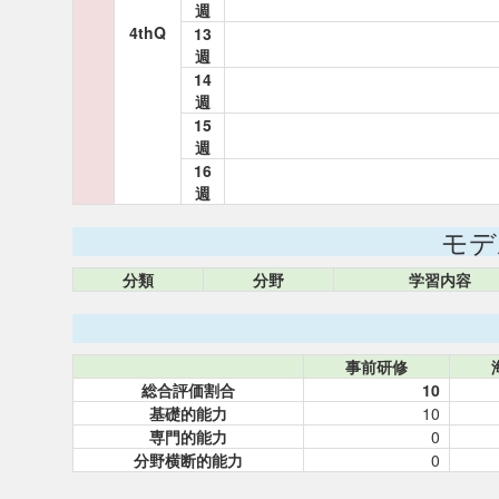
週
4thQ
13
週
14
週
15
週
16
週
モデ
分類
分野
学習内容
事前研修
総合評価割合
10
基礎的能力
10
専門的能力
0
分野横断的能力
0