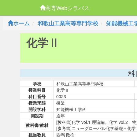
高専Webシラバス
ホーム
和歌山工業高等専門学校
知能機械工
化学Ⅱ
科
学校
和歌山工業高等専門学校
授業科目
化学Ⅱ
科目番号
0023
授業形態
授業
開設学科
知能機械工学科
開設期
通年
[教科書]化学 vol.1 理論編、化学 vol.
教科書/教材
[参考書]ニューグローバル化学基礎＋化
担当教員
西嶋 政樹