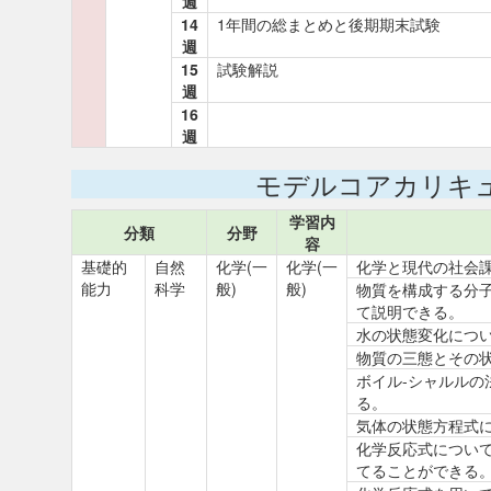
週
14
1年間の総まとめと後期期末試験
週
15
試験解説
週
16
週
モデルコアカリキ
学習内
分類
分野
容
基礎的
自然
化学(一
化学(一
化学と現代の社会
能力
科学
般)
般)
物質を構成する分
て説明できる。
水の状態変化につ
物質の三態とその
ボイル-シャルル
る。
気体の状態方程式
化学反応式につい
てることができる