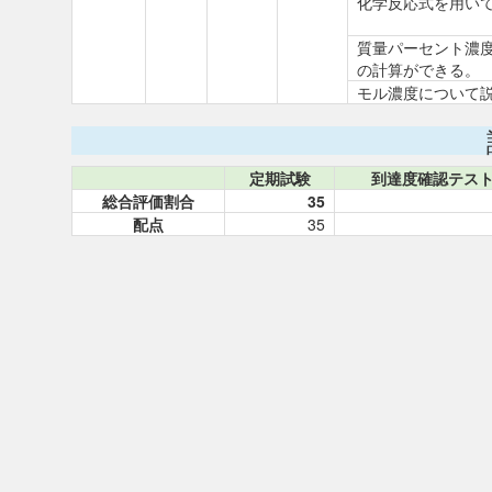
化学反応式を用い
質量パーセント濃
の計算ができる。
モル濃度について
定期試験
到達度確認テス
総合評価割合
35
配点
35