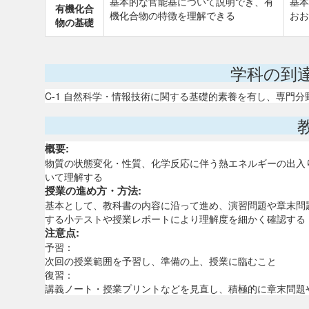
基本的な官能基について説明でき、有
基本
有機化合
機化合物の特徴を理解できる
おお
物の基礎
学科の到
C-1 自然科学・情報技術に関する基礎的素養を有し、専門
概要:
物質の状態変化・性質、化学反応に伴う熱エネルギーの出入
いて理解する
授業の進め方・方法:
基本として、教科書の内容に沿って進め、演習問題や章末問
する小テストや授業レポートにより理解度を細かく確認する
注意点:
予習：
次回の授業範囲を予習し、準備の上、授業に臨むこと
復習：
講義ノート・授業プリントなどを見直し、積極的に章末問題