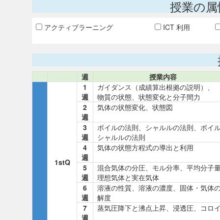
授業の属
アクティブラーニング
ICT 利用
週
授業内容
1
ガイダンス（成績算出根拠の説明）、
週
物質の状態、状態変化と分子間力
2
気体の状態変化、状態図
週
3
ボイルの法則、シャルルの法則、ボイ
週
シャルルの法則
4
気体の状態方程式の導出と利用
週
1stQ
5
混合気体の分圧、モル分率、平均分子
週
理想気体と実在気体
6
溶液の性質、溶液の濃度、固体・気体
週
解度
7
蒸気圧降下と沸点上昇、浸透圧、コロ
週