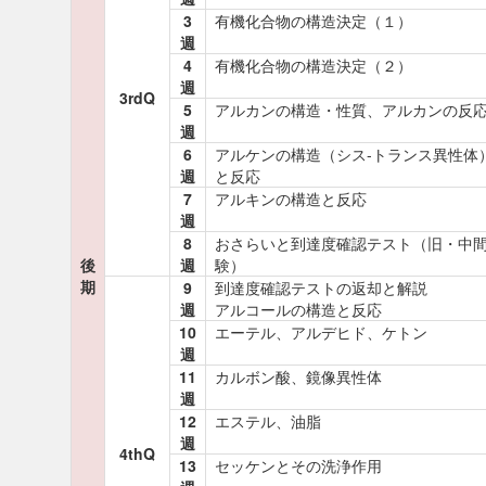
3
有機化合物の構造決定（１）
週
4
有機化合物の構造決定（２）
週
3rdQ
5
アルカンの構造・性質、アルカンの反
週
6
アルケンの構造（シス-トランス異性体
週
と反応
7
アルキンの構造と反応
週
8
おさらいと到達度確認テスト（旧・中
後
週
験）
期
9
到達度確認テストの返却と解説
週
アルコールの構造と反応
10
エーテル、アルデヒド、ケトン
週
11
カルボン酸、鏡像異性体
週
12
エステル、油脂
週
4thQ
13
セッケンとその洗浄作用