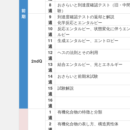
8
おさらいと到達度確認テスト（旧・中
前
週
験）
期
9
到達度確認テストの返却と解説
週
化学反応とエンタルピー
10
反応エンタルピー、状態変化に伴うエ
週
ルピー
11
生成エンタルピー、エントロピー
週
12
ヘスの法則とその利用
週
2ndQ
13
結合エンタルピー、光とエネルギー
週
14
おさらいと前期末試験
週
15
試験解説
週
16
週
1
有機化合物の特徴と分類
週
2
有機化合物の表し方、構造異性体
週