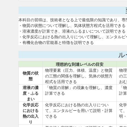
本科目の習得は、技術者となる上で最低限の知識であり、専
・物質の状態について理解し、気体状態方程式を活用できる
・溶液濃度が計算でき、溶液のふるまいについて説明できる
・化学反応における熱の出入りについて理解し、エンタルピ
・有機化合物の官能基と特徴を説明できる
ル
理想的な到達レベルの目安
物理要素（圧力、体積、温度）と物質
物理
物質の状
の三態の関係を理解し、気体の状態方
の三
態
程式を活用できる
おむ
溶液の濃
「物質の溶解」の現象を理解し、濃度
「物
度・ふる
計算できる
計算
まい
化学反応
化学反応における熱の出入りについ
化学
における
て、エンタルピーを用いて説明・計算
て、
熱の出入
できる
明・
り