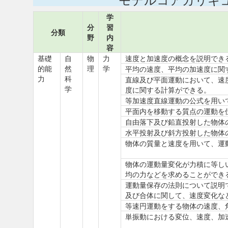
学
分
習
分類
野
内
容
基礎
自
物
力
速度と加速度の概念を説明でき
的能
然
理
学
平均の速度、平均の加速度に関
力
科
直線及び平面運動において、速
学
度に関する計算ができる。
等加速度直線運動の公式を用い
平面内を移動する質点の運動を
自由落下及び鉛直投射した物体
水平投射及び斜方投射した物体
物体の質量と速度を用いて、運
物体の運動量変化が力積に等し
均の力などを求めることができ
運動量保存の法則について説明
及び合体に関して、速度変化な
等速円運動をする物体の速度、
単振動における変位、速度、加