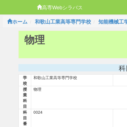
高専Webシラバス
ホーム
和歌山工業高等専門学校
知能機械工
物理
科
学
和歌山工業高等専門学校
校
授
物理
業
科
目
科
0024
目
番