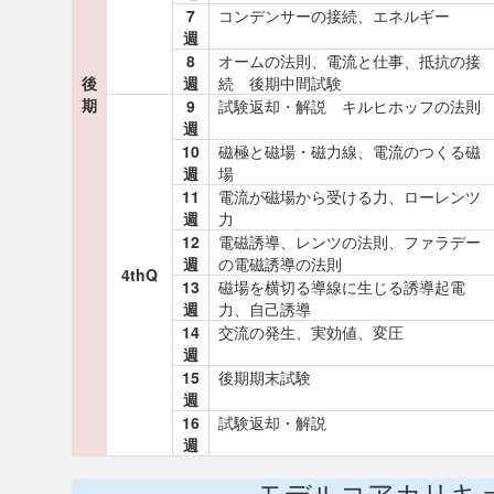
7
コンデンサーの接続、エネルギー
週
8
オームの法則、電流と仕事、抵抗の接
後
週
続 後期中間試験
期
9
試験返却・解説 キルヒホッフの法則
週
10
磁極と磁場・磁力線、電流のつくる磁
週
場
11
電流が磁場から受ける力、ローレンツ
週
力
12
電磁誘導、レンツの法則、ファラデー
週
の電磁誘導の法則
4thQ
13
磁場を横切る導線に生じる誘導起電
週
力、自己誘導
14
交流の発生、実効値、変圧
週
15
後期期末試験
週
16
試験返却・解説
週
モデルコアカリキ