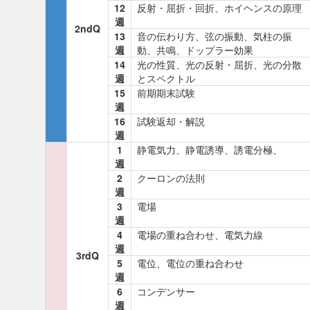
12
反射・屈折・回折、ホイヘンスの原理
週
2ndQ
13
音の伝わり方、弦の振動、気柱の振
週
動、共鳴、ドップラー効果
14
光の性質、光の反射・屈折、光の分散
週
とスペクトル
15
前期期末試験
週
16
試験返却・解説
週
1
静電気力、静電誘導、誘電分極、
週
2
クーロンの法則
週
3
電場
週
4
電場の重ね合わせ、電気力線
週
3rdQ
5
電位、電位の重ね合わせ
週
6
コンデンサー
週