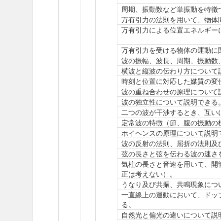
周期、振動数など単振動を特徴
万有引力の法則を用いて、物体
万有引力による位置エネルギー
万有引力を受ける物体の運動に
波の振幅、波長、周期、振動数
横波と縦波の伝わり方について
時刻と位置に対応した媒質の変
波の重ね合わせの原理について
波の独立性について説明できる
二つの波が干渉するとき、互い
定常波の特徴（節、腹の振動の
ホイヘンスの原理について説明
波の反射の法則、屈折の法則及
弦の長さと弦を伝わる波の速さ
気柱の長さと音速を用いて、開
正は考えない）。
うなり及び共振、共鳴現象につ
一直線上の運動において、ドッ
る。
自然光と偏光の違いについて説