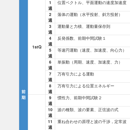
1
位置ベクトル、平面運動の速度加速度
週
2
落体の運動（水平投射、斜方投射）
週
3
運動量と力積、運動量保存則
週
4
反発係数、前期中間試験１
週
1stQ
5
等速円運動（速度、加速度、向心力）
週
6
単振動（周期、速度、加速度、力）
週
7
万有引力による運動
週
8
万有引力による位置エネルギー
前
週
期
9
慣性力、前期中間試験２
週
10
波の種類、波の要素、正弦波の式
週
11
重ね合わせの原理と波の干渉，定常波
週