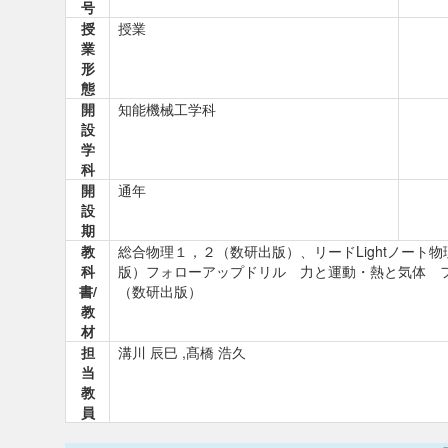
号
授
授業
業
形
態
開
知能機械工学科
設
学
科
開
通年
設
期
教
総合物理１，２（数研出版）、リードLightノート
科
版）フォローアップドリル 力と運動・熱と気体 フ
書/
（数研出版）
教
材
担
溝川 辰巳 ,髙橋 浩久
当
教
員