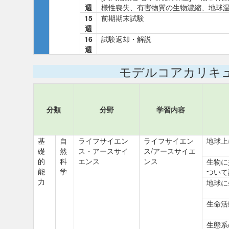
週
様性喪失、有害物質の生物濃縮、地球
15
前期期末試験
週
16
試験返却・解説
週
モデルコアカリキ
分類
分野
学習内容
基
自
ライフサイエン
ライフサイエン
地球上
礎
然
ス・アースサイ
ス/アースサイエ
的
科
エンス
ンス
生物に
能
学
ついて
力
地球に
生命活
生態系