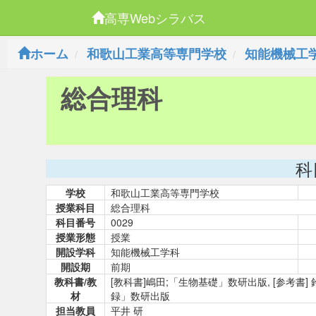
高専Webシラバス
ホーム
和歌山工業高等専門学校
知能機械工
総合理科
科
学校
和歌山工業高等専門学校
授業科目
総合理科
科目番号
0029
授業形態
授業
開設学科
知能機械工学科
開設期
前期
教科書/教
[教科書]嶋田;「生物基礎」数研出版, [参考
材
録」数研出版
担当教員
平井 研