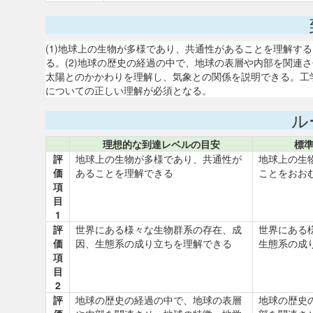
(1)地球上の生物が多様であり、共通性があることを理解す
る。(2)地球の歴史の経過の中で、地球の表層や内部を関連
太陽とのかかわりを理解し、気象との関係を説明できる。工
についての正しい理解が必須となる。
ル
理想的な到達レベルの目安
標
評
地球上の生物が多様であり、共通性が
地球上の生
価
あることを理解できる
ことをおお
項
目
1
評
世界にある様々な生物群系の存在、成
世界にある
価
因、生態系の成り立ちを理解できる
生態系の成
項
目
2
評
地球の歴史の経過の中で、地球の表層
地球の歴史