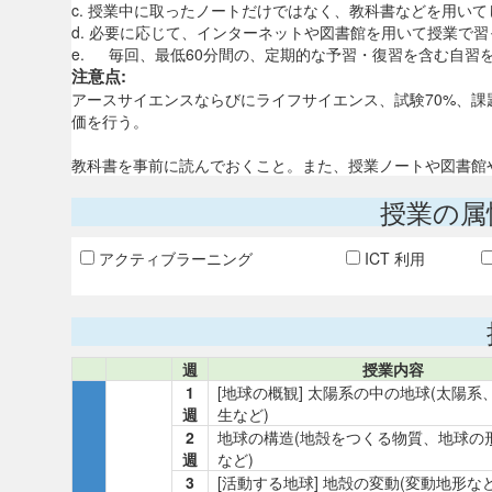
c. 授業中に取ったノートだけではなく、教科書などを用い
d. 必要に応じて、インターネットや図書館を用いて授業で
e. 毎回、最低60分間の、定期的な予習・復習を含む自習
注意点:
アースサイエンスならびにライフサイエンス、試験70%、課
価を行う。
教科書を事前に読んでおくこと。また、授業ノートや図書館
授業の属
アクティブラーニング
ICT 利用
週
授業内容
1
[地球の概観] 太陽系の中の地球(太陽系
週
生など)
2
地球の構造(地殻をつくる物質、地球の
週
など)
3
[活動する地球] 地殻の変動(変動地形など