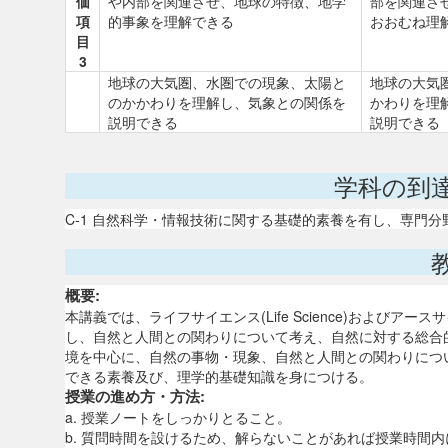
価
や内部を関連させ、地球の特徴、地学
部を関連さ
項
的事象を理解できる
おおむね理
目
3
地球の大気圏、水圏での現象、太陽と
地球の大気
のかかわりを理解し、気象との関係を
かわりを理
説明できる
説明できる
学科の到
C-1 自然科学・情報技術に関する基礎的素養を有し、専門
概要:
本講義では、ライフサイエンス(Life Science)およびアース
し、自然と人間との関わりについて考え、自然に対する総合
境を中心に、自然の事物・現象、自然と人間との関わりにつ
できる素養及び、理学的基礎知識を身につける。
授業の進め方・方法:
a. 授業ノートをしっかりとること。
b. 質問時間を設けるため、解らないことがあれば授業時間