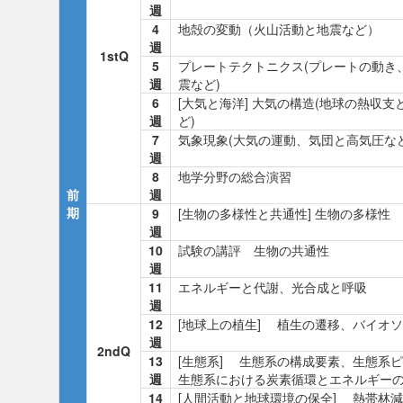
週
4
地殻の変動（火山活動と地震など）
週
1stQ
5
プレートテクトニクス(プレートの動き
週
震など)
6
[大気と海洋] 大気の構造(地球の熱収支
週
ど)
7
気象現象(大気の運動、気団と高気圧など
週
8
地学分野の総合演習
前
週
期
9
[生物の多様性と共通性] 生物の多様性
週
10
試験の講評 生物の共通性
週
11
エネルギーと代謝、光合成と呼吸
週
12
[地球上の植生] 植生の遷移、バイオ
週
2ndQ
13
[生態系] 生態系の構成要素、生態系
週
生態系における炭素循環とエネルギー
14
[人間活動と地球環境の保全] 熱帯林