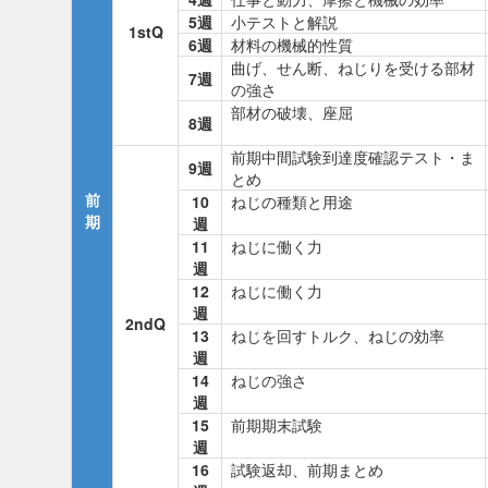
5週
小テストと解説
1stQ
6週
材料の機械的性質
曲げ、せん断、ねじりを受ける部材
7週
の強さ
部材の破壊、座屈
8週
前期中間試験到達度確認テスト・ま
9週
とめ
前
10
ねじの種類と用途
期
週
11
ねじに働く力
週
12
ねじに働く力
週
2ndQ
13
ねじを回すトルク、ねじの効率
週
14
ねじの強さ
週
15
前期期末試験
週
16
試験返却、前期まとめ