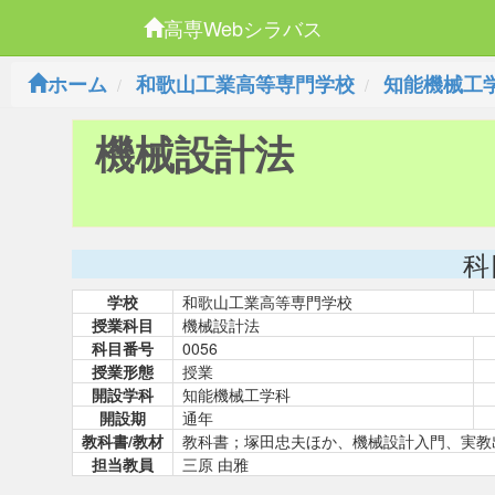
高専Webシラバス
ホーム
和歌山工業高等専門学校
知能機械工
機械設計法
科
学校
和歌山工業高等専門学校
授業科目
機械設計法
科目番号
0056
授業形態
授業
開設学科
知能機械工学科
開設期
通年
教科書/教材
教科書；塚田忠夫ほか、機械設計入門、実
担当教員
三原 由雅