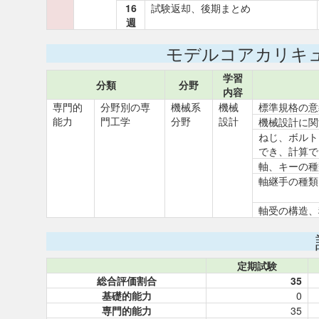
16
試験返却、後期まとめ
週
モデルコアカリキ
学習
分類
分野
内容
専門的
分野別の専
機械系
機械
標準規格の意
能力
門工学
分野
設計
機械設計に関
ねじ、ボルト
でき、計算で
軸、キーの種
軸継手の種類
軸受の構造、
定期試験
総合評価割合
35
基礎的能力
0
専門的能力
35