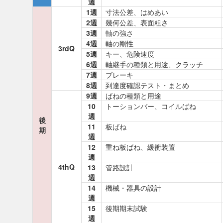
週
1週
寸法公差、はめあい
2週
幾何公差、表面粗さ
3週
軸の強さ
4週
軸の剛性
3rdQ
5週
キー、危険速度
6週
軸継手の種類と用途、クラッチ
7週
ブレーキ
8週
到達度確認テスト・まとめ
9週
ばねの種類と用途
10
トーションバー、コイルばね
週
後
11
板ばね
期
週
12
重ね板ばね、緩衝装置
週
4thQ
13
管路設計
週
14
機械・器具の設計
週
15
後期期末試験
週