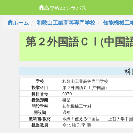
高専Webシラバス
ホーム
和歌山工業高等専門学校
知能機械工
第２外国語ＣⅠ(中国語
科
学校
和歌山工業高等専門学校
授業科目
第２外国語ＣⅠ(中国語)
科目番号
0070
授業形態
授業
開設学科
知能機械工学科
開設期
通年
教科書/教材
即練！使える中国語 上智大学中国
担当教員
今北 純子,李 鵬