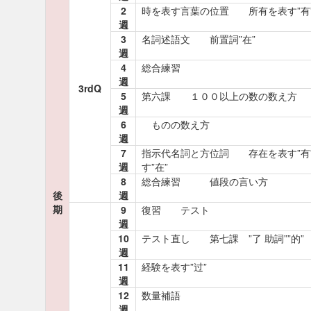
2
時を表す言葉の位置 所有を表す”有
週
3
名詞述語文 前置詞”在”
週
4
総合練習
週
3rdQ
5
第六課 １００以上の数の数え方
週
6
ものの数え方
週
7
指示代名詞と方位詞 存在を表す”有
週
す”在”
8
総合練習 値段の言い方
後
週
期
9
復習 テスト
週
10
テスト直し 第七課 ”了 助詞””的”
週
11
経験を表す”过”
週
12
数量補語
週