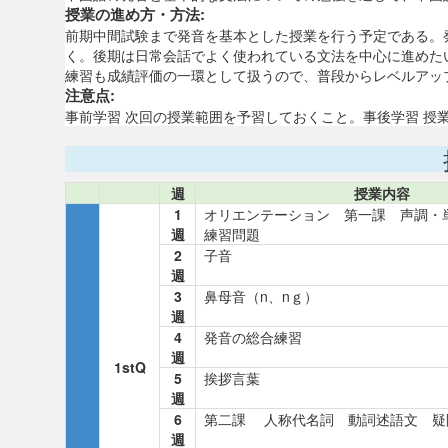
授業の進め方・方法:
前期中間試験まで発音を基本とした授業を行う予定である。
く。後期は日常会話でよく使われている文法を中心に進めた
練習も成績評価の一環として扱うので、普段からレベルアッ
注意点:
事前学習 次回の授業範囲を予習しておくこと。事後学習 授
週
授業内容
1
オリエンテーション 第一課 声調・
週
練習問題
2
子音
週
3
鼻母音（n、nｇ）
週
4
発音の総合練習
週
1stQ
5
挨拶言葉
週
6
第二課 人称代名詞 動詞述語文 
週