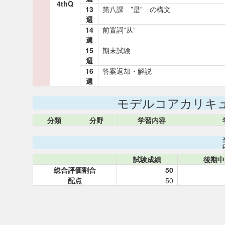
4thQ
13
第八課 ”是” の構文
週
14
前置詞”从”
週
15
期末試験
週
16
答案返却・解説
週
モデルコアカリキ
分類
分野
学習内容
試験成績
後期中
総合評価割合
50
配点
50