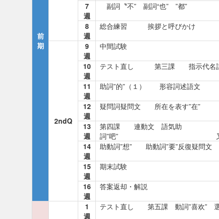
7
副詞〝不” 副詞“也” ”都”
週
8
総合練習 挨拶と呼びかけ
前
週
期
9
中間試験
週
10
テスト直し 第三課 指示代名
週
11
助詞”的”（１） 形容詞述語文
週
12
疑問詞疑問文 所在を表す”在”
週
2ndQ
13
第四課 連動文 語気助
週
詞”吧” 又.～
14
助動詞”想” 助動詞”要”反復疑問文
週
15
期末試験
週
16
答案返却・解説
週
1
テスト直し 第五課 動詞”喜欢” 
週