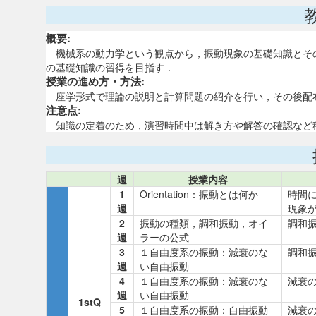
概要:
機械系の動力学という観点から，振動現象の基礎知識とそ
の基礎知識の習得を目指す．
授業の進め方・方法:
座学形式で理論の説明と計算問題の紹介を行い，その後配
注意点:
知識の定着のため，演習時間中は解き方や解答の確認など
週
授業内容
1
Orientation：振動とは何か
時間
週
現象
2
振動の種類，調和振動，オイ
調和
週
ラーの公式
3
１自由度系の振動：減衰のな
調和
週
い自由振動
4
１自由度系の振動：減衰のな
減衰
週
い自由振動
1stQ
5
１自由度系の振動：自由振動
減衰