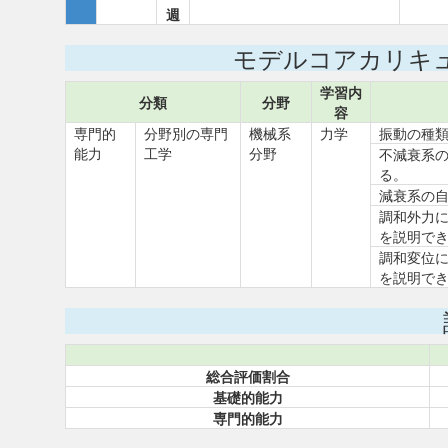
週
モデルコアカリキ
学習内
分類
分野
容
専門的
分野別の専門
機械系
力学
振動の種
能力
工学
分野
不減衰系
る。
減衰系の
調和外力
を説明で
調和変位
を説明で
総合評価割合
基礎的能力
専門的能力