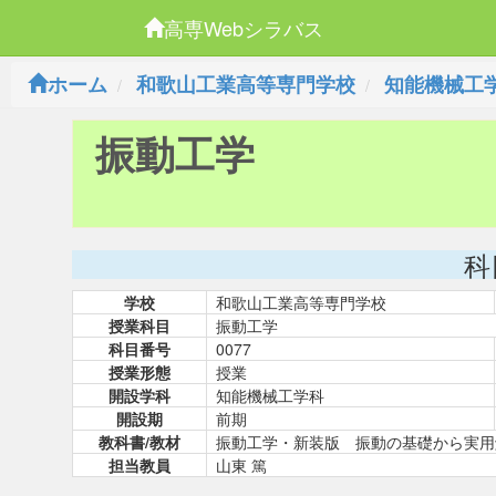
高専Webシラバス
ホーム
和歌山工業高等専門学校
知能機械工
振動工学
科
学校
和歌山工業高等専門学校
授業科目
振動工学
科目番号
0077
授業形態
授業
開設学科
知能機械工学科
開設期
前期
教科書/教材
振動工学・新装版 振動の基礎から実用
担当教員
山東 篤