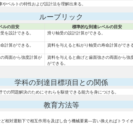
車やベルトの特性および設計法を理解出来る。
ルーブリック
ベルの目安
標準的な到達レベルの目安
軸受を設計できる。
滑り軸受の設計計算ができる。
寿命計算ができる。
資料を与えると転がり軸受の寿命計算ができ
さの両面から強度計算が
資料を与えると曲げと歯面強さの両面から強
ができる。
学科の到達目標項目との関係
分野での問題解決のためにそれらを駆使できる能力を身につける。
教育方法等
相対運動下で相互作用を及ぼし合う機械要素―言い換えればトライボロジー(