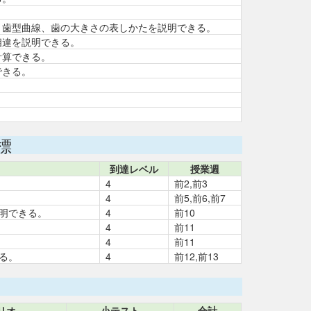
。歯型曲線、歯の大きさの表しかたを説明できる。
相違を説明できる。
計算できる。
できる。
標
到達レベル
授業週
4
前2,前3
4
前5,前6,前7
明できる。
4
前10
4
前11
4
前11
る。
4
前12,前13
リオ
小テスト
合計