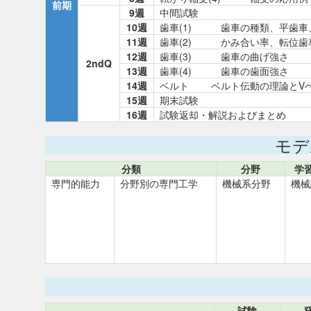
前期
9週
中間試験
10週
歯車(1) 歯車の種類、平歯車
11週
歯車(2) かみ合い率、転位歯
12週
歯車(3) 歯車の曲げ強さ
2ndQ
13週
歯車(4) 歯車の歯面強さ
14週
ベルト ベルト伝動の理論とV
15週
期末試験
16週
試験返却・解説およびまとめ
モデ
分類
分野
学
専門的能力
分野別の専門工学
機械系分野
機械
試験