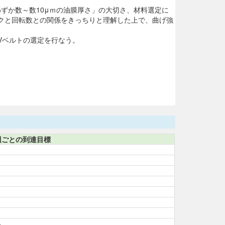
ずか数～数10μｍの油膜厚さ」の大切さ、材料選定に
クと回転数との関係をきっちりと理解した上で、曲げ強
Vベルトの選定を行なう。
週ごとの到達目標
。
る。