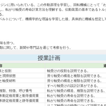
ンジンに用いられている。この作動原理を学習し、回転機械にとって「わ
し、転がり軸受の寿命計算方法を理解する。伝動装置の基本であるトル
る。
ベルトについて、機構学的な理論を学習した後、具体的に機械を想定し
興味を持つ。
器類に関して、新聞や専門誌を通じて考察を行う。
授業計画
容
類と役割
軸受けの役割を説明できる。
と潤滑状態
滑り軸受の構造と種類を説明できる。
と軸受材料
滑り軸受の構造と種類を説明できる。
すべり軸受けの設計計算ができる。
種類、特徴、呼び番号
転がり軸受の構造、種類を説明できる
本動定格荷重と動等価荷重
転がり軸受の寿命を説明できる。
本静定格荷重と静等価荷重
転がり軸受の寿命を説明できる。
リニア軸受けの特徴について説明でき