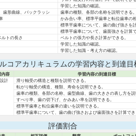
学習した知識の確認。
、歯形曲線、バックラッシ
歯車の種類、各部の名称を説明できる
車
かみ合い率、標準平歯車と転位歯車の
標準平歯車について、歯の曲げ強さを
標準平歯車について、歯面強さを計算
ベルトの長さ
ベルトの張力や長さ計算ができる。
学習した知識の確認。
学習した知識・考え方の確認。
ルコアカリキュラムの学習内容と到達目
習内容
学習内容の到達目標
設計
滑り軸受の構造と種類を説明できる。
転がり軸受の構造、種類、寿命を説明できる。
歯車の種類、各部の名称、歯型曲線、歯の大きさの表し方を説
すべり率、歯の切下げ、かみあい率を説明できる。
標準平歯車と転位歯車の違いを説明できる。
標準平歯車について、歯の曲げ強さおよび歯面強さを計算でき
評価割合
発表
相互評価
態度
ポートフォ