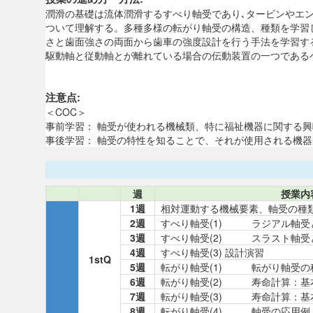
潤滑の基礎は流体潤滑するすべり軸受であり､タービンやエ
ついて理解する。多種多様の転がり軸受の構造、種類を学習
さと歯面強さの両面から歯車の強度設計を行う手法を学習す
駆動軸と従動軸とが離れている場合の伝動装置の一つである
注意点:
＜COC＞
事前学習： 軸受が使われる機械類、特に福祉機器に関する
事後学習： 軸受の特性を知ることで、それが使用される機
週
授業内
1週
相対運動する機械要素、軸受の種
2週
すべり軸受(1) ラジアル軸受
3週
すべり軸受(2) スラスト軸受
4週
すべり軸受(3) 設計演習
1stQ
5週
転がり軸受(1) 転がり軸受の
6週
転がり軸受(2) 寿命計算：基
7週
転がり軸受(3) 寿命計算：基
8週
転がり軸受(4) 軸受の応用例