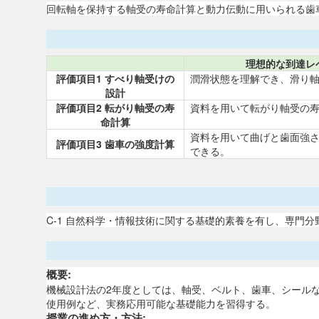
回転軸を保持する軸受の寿命計算と動力伝動に用いられる歯
理想的な到達レ
評価項目1 すべり軸受けの
潤滑状態を理解でき、滑り
設計
評価項目2 転がり軸受の寿
資料を用いて転がり軸受の
命計算
資料を用いて曲げと歯面強
評価項目3 歯車の強度計算
できる。
C-1 自然科学・情報技術に関する基礎的素養を有し、専門
概要:
機械設計法の2年度としては、軸受、ベルト、歯車、シールなど
使用例など、実務応用可能な基礎能力を習得する。
授業の進め方・方法: