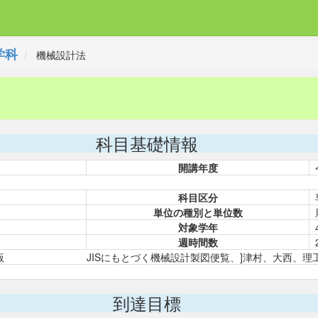
学科
機械設計法
科目基礎情報
開講年度
科目区分
単位の種別と単位数
対象学年
週時間数
教出版 JISにもとづく機械設計製図便覧、]津村、大西、理
到達目標