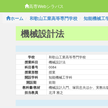
高専Webシラバス
ホーム
和歌山工業高等専門学校
知能機械工
機械設計法
学校
和歌山工業高等専門学校
授業科目
機械設計法
科目番号
0084
授業形態
授業
開設学科
知能機械工学科
開設期
前期
教科書/教材
機械設計入門、塚田忠夫ほか、実
担当教員
北澤 雅之