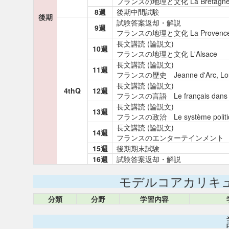
フランスの地理と文化 La Bretagn
8週
後期中間試験
後期
試験答案返却・解説
9週
フランスの地理と文化 La Provenc
長文講読 (論説文)
10週
フランスの地理と文化 L'Alsace
長文講読 (論説文)
11週
フランスの歴史 Jeanne d'Arc, Louis
長文講読 (論説文)
4thQ
12週
フランスの言語 Le français dans 
長文講読 (論説文)
13週
フランスの政治 Le système politi
長文講読 (論説文)
14週
フランスのエンターテインメント
15週
後期期末試験
16週
試験答案返却・解説
モデルコアカリキ
分類
分野
学習内容