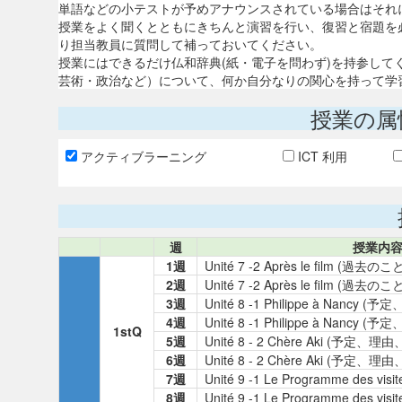
単語などの小テストが予めアナウンスされている場合はそれ
授業をよく聞くとともにきちんと演習を行い、復習と宿題を
り担当教員に質問して補っておいてください。
授業にはできるだけ仏和辞典(紙・電子を問わず)を持参し
芸術・政治など）について、何か自分なりの関心を持って学
授業の属
アクティブラーニング
ICT 利用
週
授業内
1週
Unité 7 -2 Après le film (過去
2週
Unité 7 -2 Après le film (過去
3週
Unité 8 -1 Philippe à Nancy 
4週
Unité 8 -1 Philippe à Nancy 
1stQ
5週
Unité 8 - 2 Chère Aki (予定、理
6週
Unité 8 - 2 Chère Aki (予定、理
7週
Unité 9 -1 Le Programme des
8週
Unité 9 -1 Le Programme des