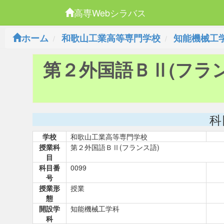
高専Webシラバス
ホーム
和歌山工業高等専門学校
知能機械工
第２外国語ＢⅡ(フラン
科
学校
和歌山工業高等専門学校
授業科
第２外国語ＢⅡ(フランス語)
目
科目番
0099
号
授業形
授業
態
開設学
知能機械工学科
科