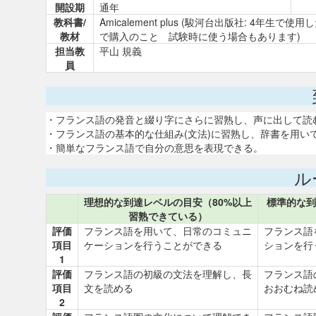
開設期
通年
教科書/
Amicalement plus (駿河台出版社: 4
教材
で購入のこと 試験時に使う場合もあります)
担当教
平山 規義
員
・フランス語の発音と綴り字にさらに習熟し、声に出して読
・フランス語の基本的な仕組み(文法)に習熟し、辞書を用い
・簡単なフランス語で自分の意思を表現できる。
ル
理想的な到達レベルの目安（80%以上
標準的な到
習熟できている）
評価
フランス語を用いて、日常のコミュニ
フランス語
項目
ケーションを行うことができる
ションを行
1
評価
フランス語の初級の文法を理解し、長
フランス語
項目
文を読める
おおむね読
2