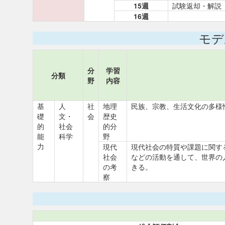
15週
試験返却・解説
16週
モデ
分
学習
分類
野
内容
基
人
社
地理
民族、宗教、生活文化の多様
礎
文・
会
歴史
的
社会
的分
能
科学
野
力
現代
現代社会の特質や課題に関す
社会
などの活動を通して、世界の
の考
きる。
察