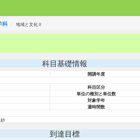
学科
地域と文化Ⅱ
科目基礎情報
開講年度
科目区分
単位の種別と単位数
対象学年
週時間数
里紗
到達目標