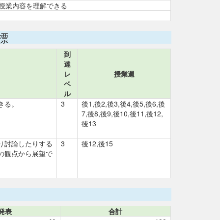
授業内容を理解できる
標
到
達
レ
授業週
ベ
ル
きる。
3
後1,後2,後3,後4,後5,後6,後
7,後8,後9,後10,後11,後12,
後13
り討論したりする
3
後12,後15
の観点から展望で
発表
合計