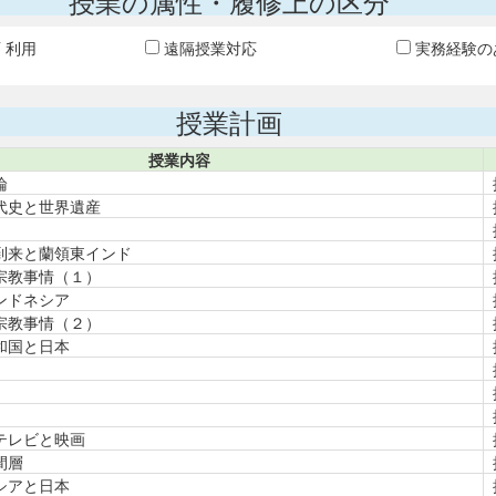
授業の属性・履修上の区分
T 利用
遠隔授業対応
実務経験の
授業計画
授業内容
論
代史と世界遺産
到来と蘭領東インド
宗教事情（１）
ンドネシア
宗教事情（２）
和国と日本
テレビと映画
間層
シアと日本