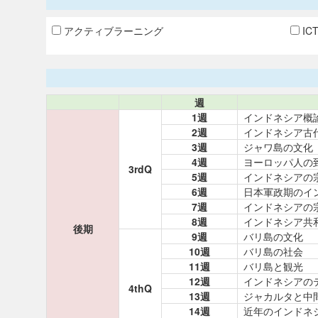
アクティブラーニング
IC
週
1週
インドネシア概
2週
インドネシア古
3週
ジャワ島の文化
4週
ヨーロッパ人の
3rdQ
5週
インドネシアの
6週
日本軍政期のイ
7週
インドネシアの
8週
インドネシア共
後期
9週
バリ島の文化
10週
バリ島の社会
11週
バリ島と観光
12週
インドネシアの
4thQ
13週
ジャカルタと中
14週
近年のインドネ