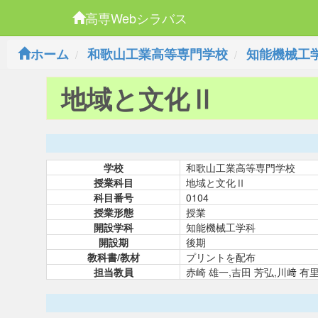
高専Webシラバス
ホーム
和歌山工業高等専門学校
知能機械工
地域と文化Ⅱ
学校
和歌山工業高等専門学校
授業科目
地域と文化Ⅱ
科目番号
0104
授業形態
授業
開設学科
知能機械工学科
開設期
後期
教科書/教材
プリントを配布
担当教員
赤崎 雄一,吉田 芳弘,川﨑 有