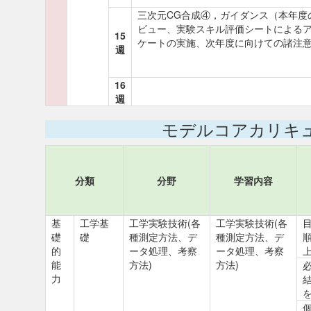
三次元CG合成④，ガイダンス（本年度
ビュー、実験スキル評価シートによる
15
ケートの実施、次年度に向けての諸注
週
16
週
モデルコアカリキ
分類
分野
学習内容
基
工学基
工学実験技術(各
工学実験技術(各
礎
礎
種測定方法、デ
種測定方法、デ
的
ータ処理、考察
ータ処理、考察
能
方法)
方法)
力