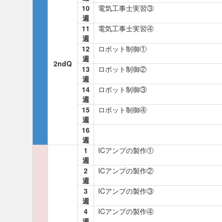
10
電気工事士実習③
週
11
電気工事士実習④
週
12
ロボット制御①
週
2ndQ
13
ロボット制御②
週
14
ロボット制御③
週
15
ロボット制御④
週
16
週
1
ICアンプの製作①
週
2
ICアンプの製作②
週
3
ICアンプの製作③
週
4
ICアンプの製作④
週