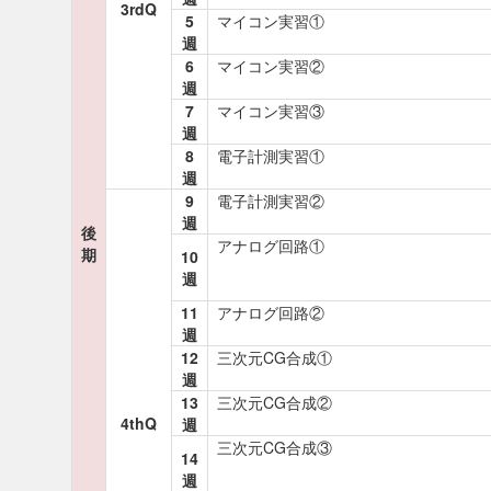
3rdQ
5
マイコン実習①
週
6
マイコン実習②
週
7
マイコン実習③
週
8
電子計測実習①
週
9
電子計測実習②
週
後
アナログ回路①
期
10
週
11
アナログ回路②
週
12
三次元CG合成①
週
13
三次元CG合成②
4thQ
週
三次元CG合成③
14
週