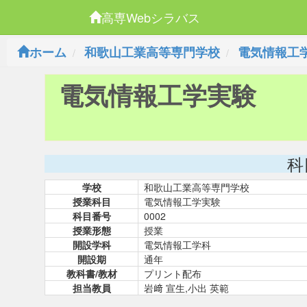
高専Webシラバス
ホーム
和歌山工業高等専門学校
電気情報工
電気情報工学実験
科
学校
和歌山工業高等専門学校
授業科目
電気情報工学実験
科目番号
0002
授業形態
授業
開設学科
電気情報工学科
開設期
通年
教科書/教材
プリント配布
担当教員
岩﨑 宣生,小出 英範