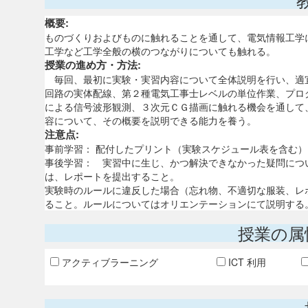
概要:
ものづくりおよびものに触れることを通して、電気情報工学に
工学など工学全般の横のつながりについても触れる。
授業の進め方・方法:
毎回、最初に実験・実習内容について全体説明を行い、適宜
回路の実体配線、第２種電気工事士レベルの単位作業、プロ
による信号波形観測、３次元ＣＧ描画に触れる機会を通して
容について、その概要を説明できる能力を養う。
注意点:
事前学習： 配付したプリント（実験スケジュール表を含む
事後学習： 実習中に生じ、かつ解決できなかった疑問につ
は、レポートを提出すること。
実験時のルールに違反した場合（忘れ物、不適切な服装、レ
ること。ルールについてはオリエンテーションにて説明する
授業の属
アクティブラーニング
ICT 利用