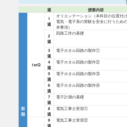
週
授業内容
オリエンテーション（本科目の位置付
1
電気・電子系の実験を安全に行うため
週
本事項）
回路工作の基礎
2
週
3
電子ホタル回路の製作①
週
4
電子ホタル回路の製作②
1stQ
週
5
電子ホタル回路の製作③
週
6
電子ホタル回路の製作④
週
7
電子計測の基礎
週
前
8
電気工事士実習①
期
週
9
電気工事士実習②
週