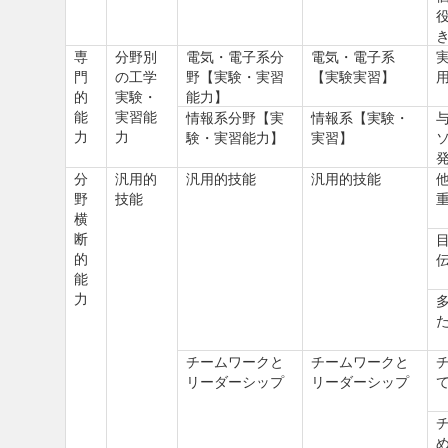
専
分野別
電気・電子系分
電気・電子系
門
の工学
野【実験・実習
【実験実習】
的
実験・
能力】
能
実習能
情報系分野【実
情報系【実験・
力
力
験・実習能力】
実習】
分
汎用的
汎用的技能
汎用的技能
野
技能
横
断
的
能
力
チームワークと
チームワークと
リーダーシップ
リーダーシップ