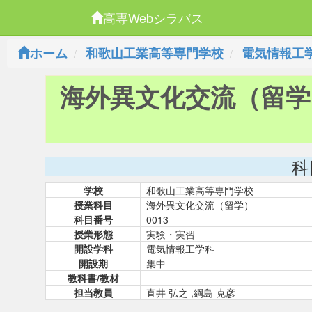
高専Webシラバス
ホーム
和歌山工業高等専門学校
電気情報工
海外異文化交流（留学
科
学校
和歌山工業高等専門学校
授業科目
海外異文化交流（留学）
科目番号
0013
授業形態
実験・実習
開設学科
電気情報工学科
開設期
集中
教科書/教材
担当教員
直井 弘之 ,綱島 克彦