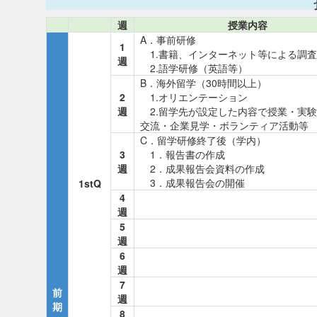
週
授業内容
A．事前研修
1
1.書籍、インターネット等による調査
週
2.語学研修（英語等）
B．海外留学（30時間以上）
2
1.オリエンテーション
週
2.留学先が設定した内容で授業・実
交流・企業見学・ボランティア活動等
C．留学研修終了後（学内）
3
1．報告書の作成
週
2．成果報告会資料の作成
3．成果報告会の開催
1stQ
4
週
5
週
6
週
7
前
週
期
8