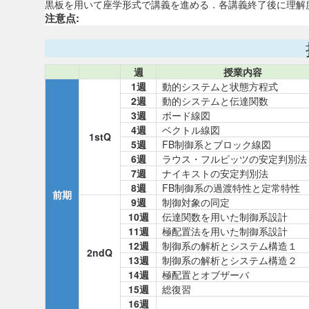
黒板を用いて座学形式で講義を進める．各講義終了後に理解
注意点:
週
授業内容
1週
動的システムと状態方程式
2週
動的システムと伝達関数
3週
ボード線図
4週
ベクトル線図
1stQ
5週
FB制御系とブロック線図
6週
ラウス・フルビッツの安定判別法
7週
ナイキストの安定判別法
8週
FB制御系の過渡特性と定常特性
前期
9週
制御対象の同定
10週
伝達関数を用いた制御系設計
11週
極配置法を用いた制御系設計
12週
制御系の解析とシステム構造１
2ndQ
13週
制御系の解析とシステム構造２
14週
極配置とオブザーバ
15週
総復習
16週