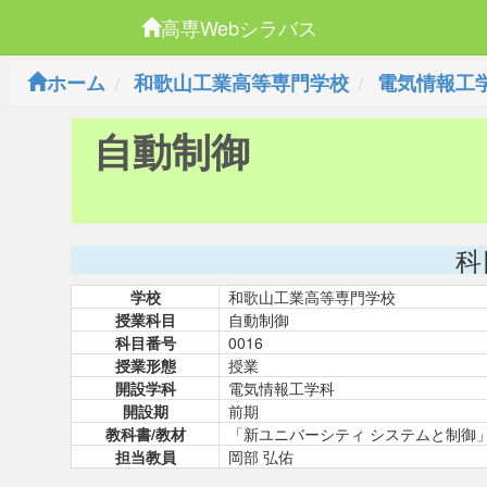
高専Webシラバス
ホーム
和歌山工業高等専門学校
電気情報工
自動制御
科
学校
和歌山工業高等専門学校
授業科目
自動制御
科目番号
0016
授業形態
授業
開設学科
電気情報工学科
開設期
前期
教科書/教材
「新ユニバーシティ システムと制御
担当教員
岡部 弘佑