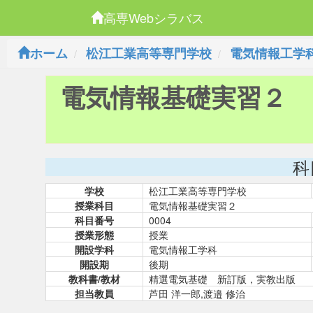
高専Webシラバス
ホーム
松江工業高等専門学校
電気情報工学
電気情報基礎実習２
科
学校
松江工業高等専門学校
授業科目
電気情報基礎実習２
科目番号
0004
授業形態
授業
開設学科
電気情報工学科
開設期
後期
教科書/教材
精選電気基礎 新訂版，実教出版
担当教員
芦田 洋一郎,渡邉 修治