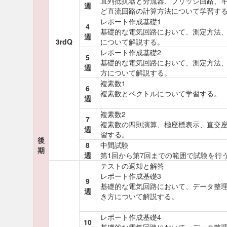
直列抵抗器と分流器、ブリッジ回路、
週
ど直流回路の計算方法について学習す
レポート作成基礎1
4
基礎的な電気回路において、測定方法
週
3rdQ
について解説する。
レポート作成基礎2
5
基礎的な電気回路において、測定方法
週
方について解説する。
複素数1
6
複素数とベクトルについて学習する。
週
複素数2
7
複素数の四則演算、極座標表示、直交
週
習する。
後
8
中間試験
期
週
第1回から第7回までの範囲で試験を行
テストの返却と解答
レポート作成基礎3
9
基礎的な電気回路において、データ整理
週
き方について解説する。
レポート作成基礎4
10