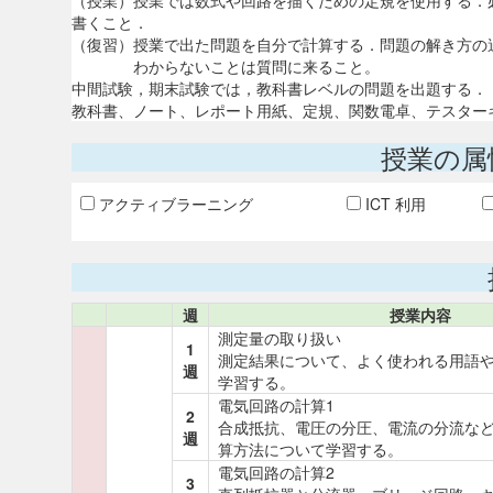
（授業）授業では数式や回路を描くための定規を使用する．
書くこと．
（復習）授業で出た問題を自分で計算する．問題の解き方の
わからないことは質問に来ること。
中間試験，期末試験では，教科書レベルの問題を出題する．
教科書、ノート、レポート用紙、定規、関数電卓、テスター
授業の属
アクティブラーニング
ICT 利用
週
授業内容
測定量の取り扱い
1
測定結果について、よく使われる用語
週
学習する。
電気回路の計算1
2
合成抵抗、電圧の分圧、電流の分流な
週
算方法について学習する。
電気回路の計算2
3