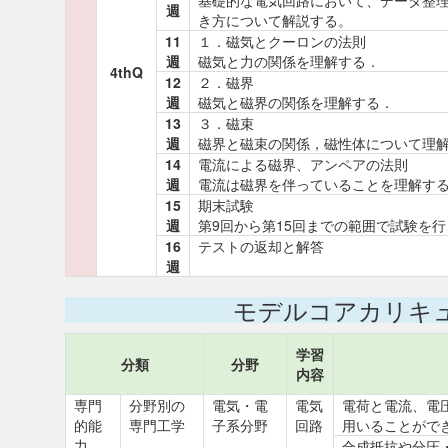
基礎的な電気回路において、データ整理
週
き方について解説する。
11
１．磁気とクーロンの法則
週
磁気と力の関係を理解する．
4thQ
12
２．磁界
週
磁気と磁界の関係を理解する．
13
３．磁束
週
磁界と磁束の関係，磁性体について理
14
電流による磁界、アンペアの法則
週
電流は磁界を伴っていることを理解す
15
期末試験
週
第9回から第15回までの範囲で試験を行
16
テストの返却と解答
週
モデルコアカリキ
学習
分類
分野
内容
専門
分野別の
電気・電
電気
電荷と電流、電
的能
専門工学
子系分野
回路
用いることがで
力
合成抵抗や分圧