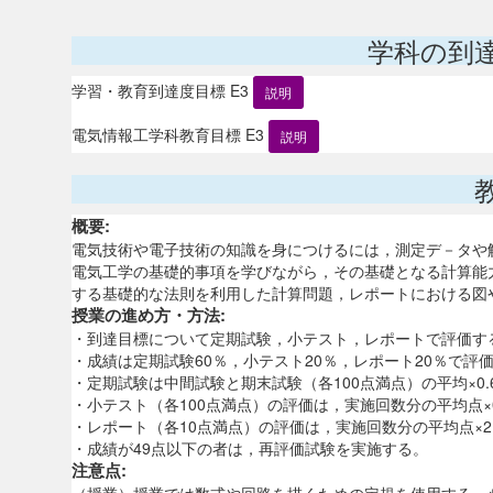
学科の到
学習・教育到達度目標 E3
説明
電気情報工学科教育目標 E3
説明
概要:
電気技術や電子技術の知識を身につけるには，測定デ－タや
電気工学の基礎的事項を学びながら，その基礎となる計算能
する基礎的な法則を利用した計算問題，レポートにおける図
授業の進め方・方法:
・到達目標について定期試験，小テスト，レポートで評価す
・成績は定期試験60％，小テスト20％，レポート20％で評価
・定期試験は中間試験と期末試験（各100点満点）の平均×0
・小テスト（各100点満点）の評価は，実施回数分の平均点×
・レポート（各10点満点）の評価は，実施回数分の平均点×
・成績が49点以下の者は，再評価試験を実施する。
注意点: