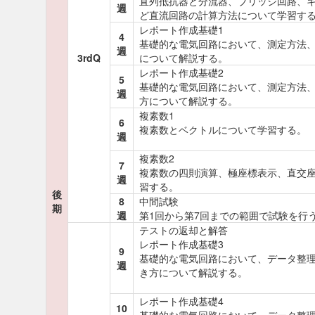
直列抵抗器と分流器、ブリッジ回路、
週
ど直流回路の計算方法について学習す
レポート作成基礎1
4
基礎的な電気回路において、測定方法
週
3rdQ
について解説する。
レポート作成基礎2
5
基礎的な電気回路において、測定方法
週
方について解説する。
複素数1
6
複素数とベクトルについて学習する。
週
複素数2
7
複素数の四則演算、極座標表示、直交
週
習する。
後
8
中間試験
期
週
第1回から第7回までの範囲で試験を行
テストの返却と解答
レポート作成基礎3
9
基礎的な電気回路において、データ整理
週
き方について解説する。
レポート作成基礎4
10