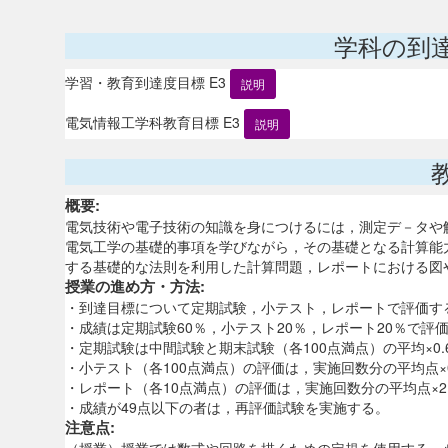
学科の到
学習・教育到達度目標 E3
説明
電気情報工学科教育目標 E3
説明
概要:
電気技術や電子技術の知識を身につけるには，測定デ－タや
電気工学の基礎的事項を学びながら，その基礎となる計算能
する基礎的な法則を利用した計算問題，レポートにおける図
授業の進め方・方法:
・到達目標について定期試験，小テスト，レポートで評価す
・成績は定期試験60％，小テスト20％，レポート20％で評価
・定期試験は中間試験と期末試験（各100点満点）の平均×0
・小テスト（各100点満点）の評価は，実施回数分の平均点×
・レポート（各10点満点）の評価は，実施回数分の平均点×
・成績が49点以下の者は，再評価試験を実施する。
注意点: