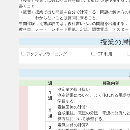
（授業）授業では数式や回路を描くための定規を使用する．
書くこと．
（復習）授業で出た問題を自分で計算する．問題の解き方の
わからないことは質問に来ること。
中間試験，期末試験では，教科書レベルの問題を出題する．
教科書、ノート、レポート用紙、定規、関数電卓、テスター
授業の属
アクティブラーニング
ICT 利用
週
授業内容
測定量の取り扱い
1
測定結果について、よく使われる用語
週
学習する。
電気回路の計算1
2
合成抵抗、電圧の分圧、電流の分流な
週
算方法について学習する。
電気回路の計算2
3