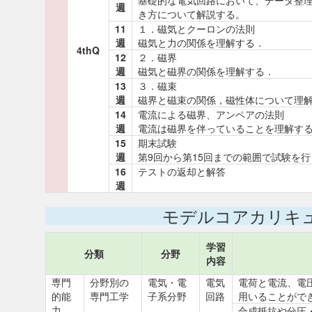
基礎的な電気回路において、データ整理
週
き方について解説する。
11
１．磁気とクーロンの法則
週
磁気と力の関係を理解する．
4thQ
12
２．磁界
週
磁気と磁界の関係を理解する．
13
３．磁束
週
磁界と磁束の関係，磁性体について理
14
電流による磁界、アンペアの法則
週
電流は磁界を伴っていることを理解す
15
期末試験
週
第9回から第15回までの範囲で試験を行
16
テストの返却と解答
週
モデルコアカリキ
学習
分類
分野
内容
専門
分野別の
電気・電
電気
電荷と電流、電
的能
専門工学
子系分野
回路
用いることがで
力
合成抵抗や分圧