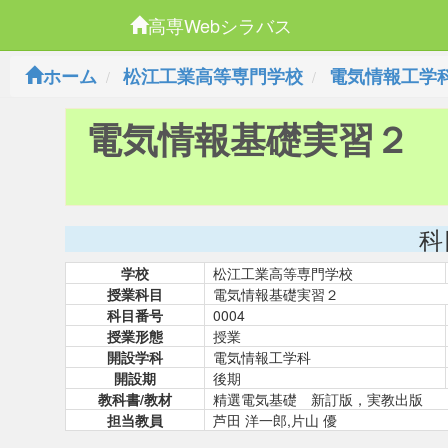
高専Webシラバス
ホーム
松江工業高等専門学校
電気情報工学
電気情報基礎実習２
科
学校
松江工業高等専門学校
授業科目
電気情報基礎実習２
科目番号
0004
授業形態
授業
開設学科
電気情報工学科
開設期
後期
教科書/教材
精選電気基礎 新訂版，実教出版
担当教員
芦田 洋一郎,片山 優