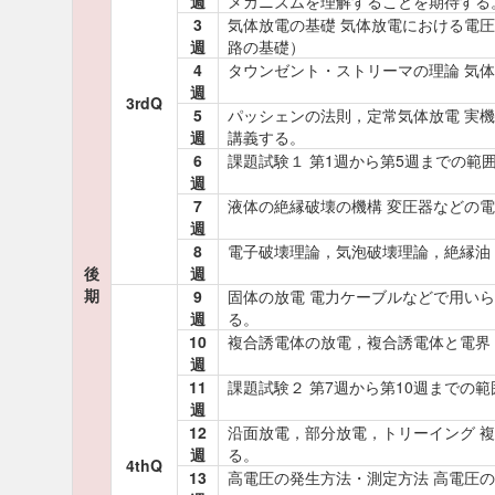
週
メカニズムを理解することを期待する
3
気体放電の基礎 気体放電における電
週
路の基礎）
4
タウンゼント・ストリーマの理論 気
週
3rdQ
5
パッシェンの法則，定常気体放電 実
週
講義する。
6
課題試験１ 第1週から第5週までの範
週
7
液体の絶縁破壊の機構 変圧器などの
週
8
電子破壊理論，気泡破壊理論，絶縁油
後
週
期
9
固体の放電 電力ケーブルなどで用い
週
る。
10
複合誘電体の放電，複合誘電体と電界
週
11
課題試験２ 第7週から第10週までの
週
12
沿面放電，部分放電，トリーイング 
週
る。
4thQ
13
高電圧の発生方法・測定方法 高電圧