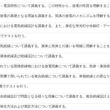
。
圧－電流特性について講義する。この特性から，放電の性質を理解する
体放電の基礎となる理論を講義する。気体の放電のメカニズムを理解す
機における電気絶縁設計を講義する。また，身近な蛍光灯や水銀灯・ア
囲でテストを行う。
電気絶縁について講義する。液体と気体との違いを明確に理解すること
 液体絶縁及び絶縁設計について講義する。
られている固体絶縁物における放電現象について講義する。気体・液体
 実機で用いられている複合絶縁について講義する。単独絶縁との異な
範囲でテストを行う。
複合絶縁設計で問題となる様々な現象について講義する。複合絶縁設計
の発生方法および測定方法について講義する。