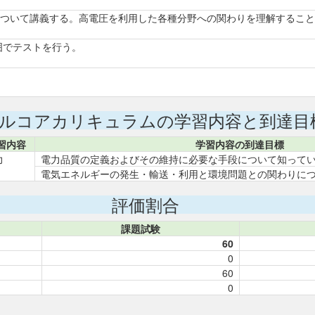
について講義する。高電圧を利用した各種分野への関わりを理解するこ
範囲でテストを行う。
ルコアカリキュラムの学習内容と到達目
習内容
学習内容の到達目標
力
電力品質の定義およびその維持に必要な手段について知って
電気エネルギーの発生・輸送・利用と環境問題との関わりに
評価割合
課題試験
60
0
60
0