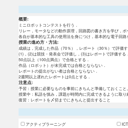
概要:
ミニロボットコンテストを行う．
リレー，モータなどの動作原理，回路図の書き方を学び，ボ
各自が基本的な工具の使用法を身につけ，基本的な電子回路
授業の進め方・方法:
成績は，完成した作品（70％），レポート（30％）で評価
(1)，(2)は競技・発表会で評価し，(3)はレポートで評価する
50点以上（100点満点）で合格とする．
作品（ロボット）が未完成では合格とならない．
レポートの提出がない者は合格とならない．
2週間以上遅れたレポートは0点とする．
注意点:
予習：授業に必要なものを事前にきちんと準備しておくこと
授業中：私語を慎み，課題が時間内に完成できるように取り
復習：レポートを〆切までにきちんと提出すること
アクティブラーニング
IC