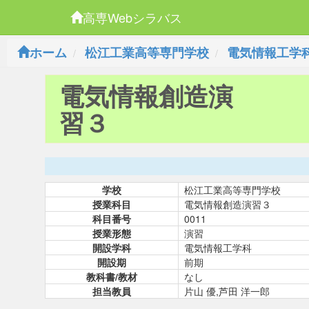
高専Webシラバス
ホーム
松江工業高等専門学校
電気情報工学
電気情報創造演
習３
学校
松江工業高等専門学校
授業科目
電気情報創造演習３
科目番号
0011
授業形態
演習
開設学科
電気情報工学科
開設期
前期
教科書/教材
なし
担当教員
片山 優,芦田 洋一郎