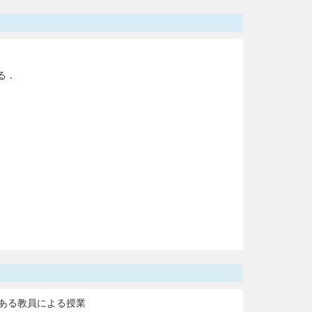
る．
ある教員による授業