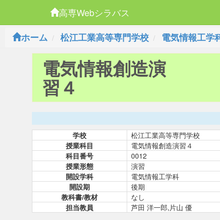
高専Webシラバス
ホーム
松江工業高等専門学校
電気情報工学
電気情報創造演
習４
学校
松江工業高等専門学校
授業科目
電気情報創造演習４
科目番号
0012
授業形態
演習
開設学科
電気情報工学科
開設期
後期
教科書/教材
なし
担当教員
芦田 洋一郎,片山 優