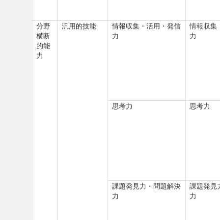
分野
汎用的技能
情報収集・活用・発信
情報収集
横断
力
力
的能
力
思考力
思考力
課題発見力・問題解決
課題発見
力
力