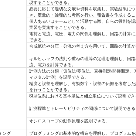
現することができる。
必要に応じて適切な文献や資料を収集し、実験結果につ
き、定量的・論理的な考察を行い、報告書を作成するこ
個人あるいはチームとして活動する際、自らの役割を認
実習を実施することができる。
電荷と電流、電圧、電力の関係を理解し、回路の計算に
できる。
合成抵抗や分圧・分流の考え方を用いて、回路の計算が
キルヒホッフの法則や重ねの理等の定理を理解し、回路
流、電力を計算できる。
計測方法の分類（偏位法/零位法、直接測定/間接測定、
ィジタル計測）を説明できる。
精度と誤差を理解し、有効数字・誤差の伝搬を考慮した
を行うことができる。
SI単位系における基本単位と組立単位について説明でき
計測標準とトレーサビリティの関係について説明できる
オシロスコープの動作原理を説明できる。
ミング
プログラミングの基本的な構造を理解し、プログラムを