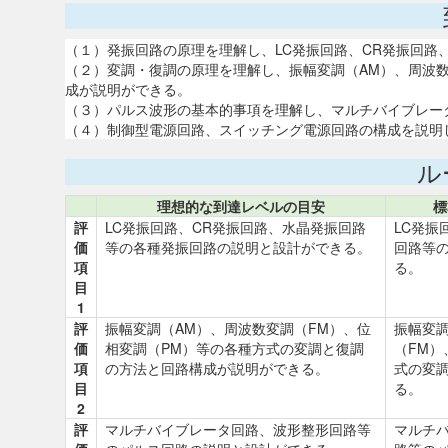
（１）発振回路の原理を理解し、LC発振回路、CR発振回路
（２）変調・復調の原理を理解し、振幅変調（AM）、周波数
成が説明ができる。
（３）パルス波形の基本的事項を理解し、マルチバイブレー
（４）制御型電源回路、スイッチング電源回路の構成を説明
ル
理想的な到達レベルの目安
標
評
LC発振回路、CR発振回路、水晶発振回路
LC発振
価
等の各種発振回路の説明と設計ができる。
回路等
項
る。
目
1
評
振幅変調（AM）、周波数変調（FM）、位
振幅変調
価
相変調（PM）等の各種方式の変調と復調
（FM）
項
の方法と回路構成が説明ができる。
式の変
目
る。
2
評
マルチバイブレータ回路、波形整形回路等
マルチ