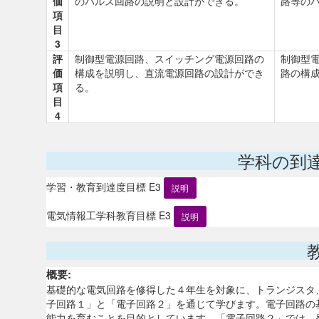
価
のパルス回路の説明と設計ができる。
路等の
項
目
3
評
制御型電源回路、スイッチング電源回路の
制御型
価
構成を説明し、直流電源回路の設計ができ
路の構
項
る。
目
4
学科の到
学習・教育到達度目標 E3
説明
電気情報工学科教育目標 E3
説明
概要:
基礎的な電気回路を修得した４年生を対象に、トランジスタ
子回路１」と「電子回路２」を通じて学びます。電子回路の
能力を育むことを目的としています。「電子回路２」では、