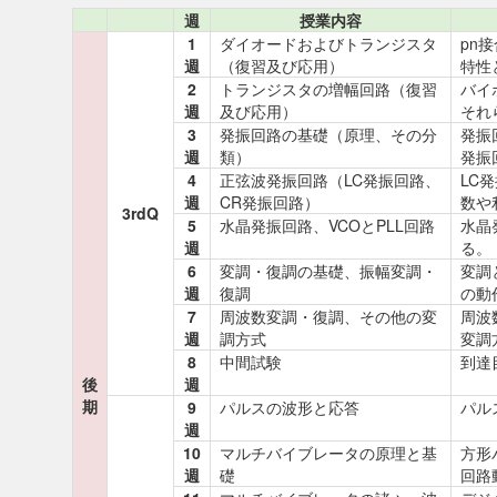
週
授業内容
1
ダイオードおよびトランジスタ
pn
週
（復習及び応用）
特性
2
トランジスタの増幅回路（復習
バイ
週
及び応用）
それ
3
発振回路の基礎（原理、その分
発振
週
類）
発振
4
正弦波発振回路（LC発振回路、
LC
週
CR発振回路）
数や
3rdQ
5
水晶発振回路、VCOとPLL回路
水晶
週
る。
6
変調・復調の基礎、振幅変調・
変調
週
復調
の動
7
周波数変調・復調、その他の変
周波
週
調方式
変調
8
中間試験
到達
後
週
期
9
パルスの波形と応答
パル
週
10
マルチバイブレータの原理と基
方形
週
礎
回路