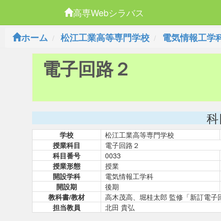
高専Webシラバス
ホーム
松江工業高等専門学校
電気情報工学
電子回路２
科
学校
松江工業高等専門学校
授業科目
電子回路２
科目番号
0033
授業形態
授業
開設学科
電気情報工学科
開設期
後期
教科書/教材
高木茂高、堀桂太郎 監修「新訂電子
担当教員
北田 貴弘