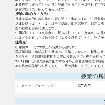
ある程度に絞ってしっかりと理解できることを目指して丁寧
演習課題に取り組んでもらいます。
授業の進め方・方法:
授業は基本的に教科書の内容に沿って進めますので、授業時
到達目標（１）と（２）は中間試験と期末試験で、到達目標
題の提出も評点に加えます。
中間試験（１００点満点）、期末試験（１００点満点）の得
に２／５を乗じた点数を評点（１００点満点）とし、評点が
注意点:
出席要件：3分の2以上の出席が必須です。
再評価試験・追認試験：基本的に実施しませんが、特別な事
自主学習：各週3時間程度を目安に授業の予習と復習を行っ
WBT利用：次回の講義で配布する資料と演習課題の標準解答
本科目は学修単位科目であり、１回の授業（90分）に対して
授業の属
アクティブラーニング
ICT 利用