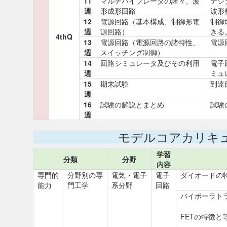
11
マルチバイブレータの諸々、波
デジ
週
形成形回路
波形
12
電源回路（基本構成、制御形電
制御
週
源回路）
きる
4thQ
13
電源回路（電源回路の諸特性、
電源
週
スイッチング制御）
14
回路シミュレータ及びその利用
電子
週
ミュ
15
期末試験
到達
週
16
試験の解説とまとめ
試験
週
モデルコアカリキ
学習
分類
分野
内容
専門的
分野別の専
電気・電子
電子
ダイオードの
能力
門工学
系分野
回路
バイポーラト
FETの特徴