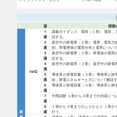
週
授業
1
講義ガイダンス 電荷（１章） 電荷，
週
説する。
2
真空中の静電界（２章） 電界，電気力
週
則，帯電導体の電荷分布と電界につい
3
真空中の静電界（２章） 帯電体の電荷
週
説する。
4
真空中の静電界（２章） 真空中の静電
週
1stQ
5
導体系と静電容量（３章） 導体系と静
週
続，静電エネルギーと力について解説
6
導体系と静電容量（３章） 導体系と静
週
7
中間試験 １章から３章までの内容につ
週
8
１章から３章までのふりかえり １章か
前
週
行う。
期