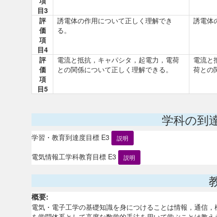
項
目3
評
誘電体の作用について正しく理解でき
誘電体
価
る。
項
目4
評
電流と抵抗，キャパシタ，起電力，電荷
電流と
価
との関係について正しく理解できる。
荷との
項
目5
学科の到
学習・教育到達度目標 E3
説明
電気情報工学科教育目標 E3
説明
概要:
電気・電子工学の基礎知識を身につけることは情報，通信，
を学問体系として高度な数学的手法を用いて学ぶことは教え