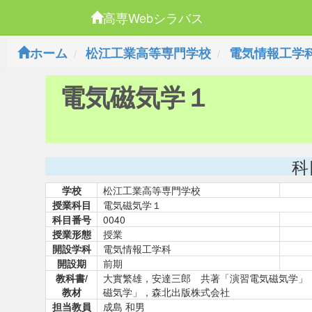
高専Webシラバス
ホーム
松江工業高等専門学校
電気情報工学
電気磁気学１
科
学校
松江工業高等専門学校
授業科目
電気磁気学１
科目番号
0040
授業形態
授業
開設学科
電気情報工学科
開設期
前期
教科書/
大實繁雄，安達三郎 共著「演習電気磁気学」
教材
磁気学」，森北出版株式会社
担当教員
成島 和男