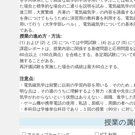
た場合と標準的な場合の二通りを説明を試み，電気磁気学の
達三郎，大實繁雄 共著の「電気磁気学」の内容を講義する
を身につけてもらうために演習用の教科書を利用する。電気
用いて行う（大学学部レベル）。電気磁気学についての基本
である。
授業の進め方・方法:
(1) および (2) と (3) については中間試験，(4) および
課題レポートは、授業内容に関係する基礎問題と応用問題を
60点以上（100点満点）を合格とする。各定期試験につい
施することがある。
再評価試験を実施した場合の成績は最大60点とする。
注意点:
・電気磁気学は頻繁に以前の学習内容を用いる．そのため，
明な点は，その週のうちに理解するよう努力（友達や先生に
気学がわからないという状態はありえない．就職、進学した
・ゲーム機や携帯電話の使用，私語，居眠り，周囲の者への
・本科目は学修単位科目であり，１回の授業（90分）に対して
授業の属
アクティブラーニング
ICT 利用