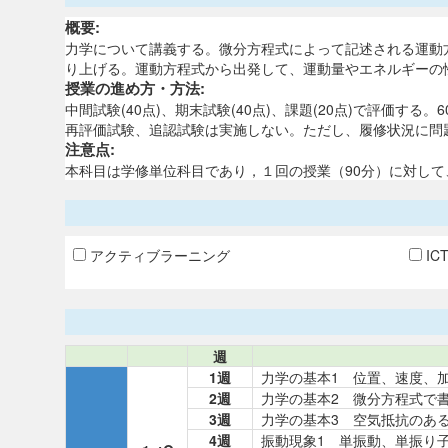
概要:
力学について講義する。微分方程式によって記述される運動
り上げる。運動方程式から出発して、運動量やエネルギーの
授業の進め方・方法:
中間試験(40点)、期末試験(40点)、課題(20点)で評価する
再評価試験、追認試験は実施しない。ただし、履修状況に問
注意点:
本科目は学修単位科目であり，１回の授業（90分）に対して
アクティブラーニング
IC
週
1週
力学の基本1 位置、速度、
2週
力学の基本2 微分方程式で
3週
力学の基本3 空気抵抗のあ
4週
振動現象1 単振動、単振り