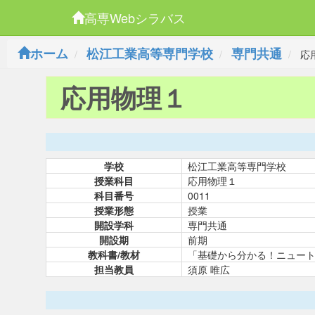
高専Webシラバス
ホーム
松江工業高等専門学校
専門共通
応
応用物理１
学校
松江工業高等専門学校
授業科目
応用物理１
科目番号
0011
授業形態
授業
開設学科
専門共通
開設期
前期
教科書/教材
「基礎から分かる！ニュート
担当教員
須原 唯広