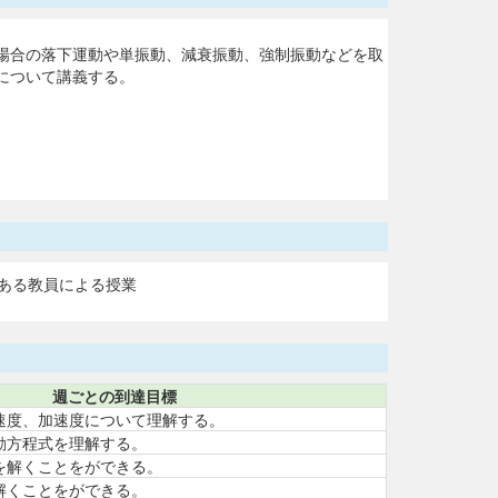
場合の落下運動や単振動、減衰振動、強制振動などを取
について講義する。
ある教員による授業
週ごとの到達目標
速度、加速度について理解する。
動方程式を理解する。
を解くことをができる。
解くことをができる。