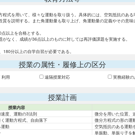
方程式を用いて、様々な運動を取り扱う。具体的には、空気抵抗のある
性質を説明する。また角運動量も取り上げ、角運動量の定義やその意味
。60点以上を合格とする。
題がなく、成績が36点以上のものに対しては再評価課題を実施する。
、180分以上の自学自習が必要である。
授業の属性・履修上の区分
T 利用
遠隔授業対応
実務経験の
授業計画
授業内容
加速度、運動の3法則
微分を用いた位置、
書く運動方程式、自由落下
微分方程式の形の運
る運動
空気抵抗のある運動
子
単振動、単振り子を