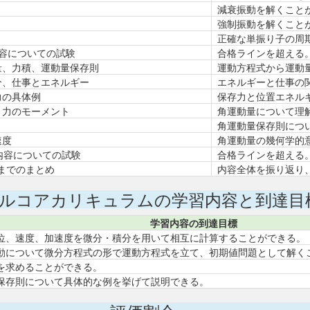
減衰振動を解くこと
強制振動を解くこと
正確な単振り子の周
内容についての試験
合格ラインを超える
量、力積、運動量保存則
運動方程式から運動
分、仕事とエネルギー
エネルギーと仕事の
力の具体例
保存力と位置エネル
と力のモーメント
角運動量について理
角運動量保存則につ
速度
角運動量の幾何学的
内容についての試験
合格ラインを超える
までのまとめ
内容全体を振り返り
ルコアカリキュラムの学習内容と到達目
学習内容の到達目標
位、速度、加速度を微分・積分を用いて相互に計算することができる。
動について微分方程式の形で運動方程式を立て、初期値問題として解く
を求めることができる。
保存則について具体的な例を挙げて説明できる。