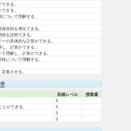
ができる。
ができる。
期について理解する。
。
量保存則を導出できる。
関係を説明できる。
ギーの具体的な計算ができる。
解し、計算ができる。
いて理解し、計算ができる。
意味について理解する。
。
、定着させる。
標
到達レベル
授業週
3
ことができる。
3
3
3