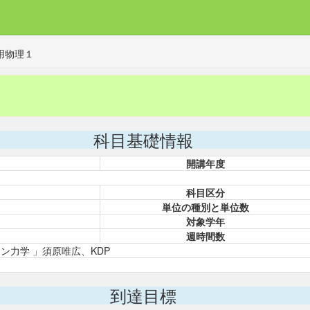
用物理１
科目基礎情報
開講年度
科目区分
単位の種別と単位数
対象学年
週時間数
ン力学 」須原唯広、KDP
到達目標