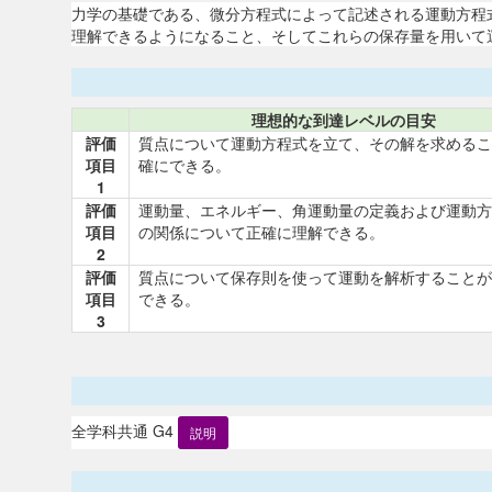
力学の基礎である、微分方程式によって記述される運動方程
理解できるようになること、そしてこれらの保存量を用いて
理想的な到達レベルの目安
評価
質点について運動方程式を立て、その解を求めるこ
項目
確にできる。
1
評価
運動量、エネルギー、角運動量の定義および運動方
項目
の関係について正確に理解できる。
2
評価
質点について保存則を使って運動を解析することが
項目
できる。
3
全学科共通 G4
説明