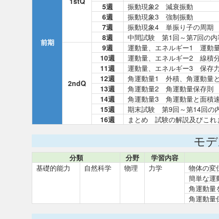
1stQ
5週
振動現象2 減衰振動
6週
振動現象3 強制振動
7週
振動現象4 単振り子の周期
8週
中間試験 第1回～第7回の
前期
9週
運動量、エネルギー1 運動
10週
運動量、エネルギー2 線積
11週
運動量、エネルギー3 保存
12週
角運動量1 外積、角運動量
2ndQ
13週
角運動量2 角運動量保存則
14週
角運動量3 角運動量と面積
15週
期末試験 第9回～第14回の
16週
まとめ 試験の解説及びこれ
モデ
分類
分野
学習内容
基礎的能力
自然科学
物理
力学
物体の変
簡単な運
角運動量
角運動量